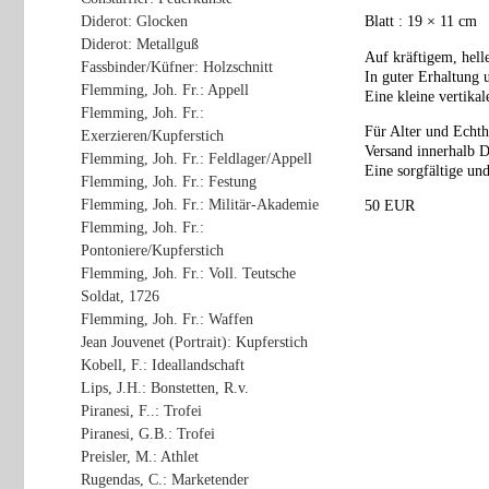
Diderot: Glocken
Blatt : 19 × 11 cm
Diderot: Metallguß
Auf kräftigem, hell
Fassbinder/Küfner: Holzschnitt
In guter Erhaltung 
Flemming, Joh. Fr.: Appell
Eine kleine vertikal
Flemming, Joh. Fr.:
Für Alter und Echth
Exerzieren/Kupferstich
Versand innerhalb D
Flemming, Joh. Fr.: Feldlager/Appell
Eine sorgfältige und
Flemming, Joh. Fr.: Festung
Flemming, Joh. Fr.: Militär-Akademie
50 EUR
Flemming, Joh. Fr.:
Pontoniere/Kupferstich
Flemming, Joh. Fr.: Voll. Teutsche
Soldat, 1726
Flemming, Joh. Fr.: Waffen
Jean Jouvenet (Portrait): Kupferstich
Kobell, F.: Ideallandschaft
Lips, J.H.: Bonstetten, R.v.
Piranesi, F..: Trofei
Piranesi, G.B.: Trofei
Preisler, M.: Athlet
Rugendas, C.: Marketender