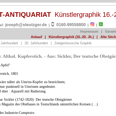
ST-ANTIQUARIAT
Künstlergraphik 16.-
joseph@steutzger.de
0160-99558800
ail
|
|
|
Impressum
|
Garant
Ankauf
|
Künstlergraphik (16.-20. Jh.)
|
Alte Stic
 Jahrhundert
|
20. Jahrhundert
|
Zeitgenössische Graphik
 Altkol. Kupferstich. - Aus: Sickler, Der teutsche Obstgär
-Apfel“
erstich, 1801
wäre näher als Umriss-Kupfer zu bezeichnen;
 nur punktuell in Umrissen angedeutet.
 eher : Aquarell mit Radierung.
r Sickler (1742-1820): Der teutsche Obstgärtner
s Magazin des Obstbaues in Teutschlands sämmtlichen Kreisen (…).
es Industrie-Comptoirs.