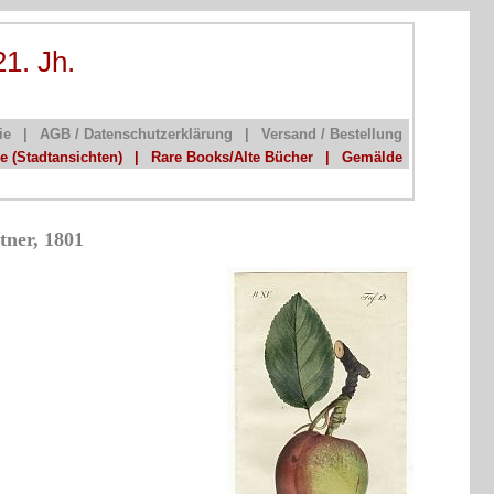
21. Jh.
ie
|
AGB / Datenschutzerklärung
|
Versand / Bestellung
he (Stadtansichten)
|
Rare Books/Alte Bücher
|
Gemälde
tner, 1801