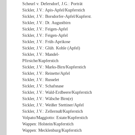
Scheurl v. Defersdorf, J.G.: Porträt
Sickler, J.V.: Apis-Apfel/Kupferstich
Sickler, J.V.: Borsdorfer-Apfel/Kupferst.
Sickler, J.V.: Dt. Augustbirn
Sickler, J.V.: Feigen-Apfel
Sickler, J.V.: Feigen-Apfel
Sickler, J.V.: Früh-Aprikose
Sickler, J.V.: Glüh. Kohle (Apfel)
Sickler, J.V.: Mandel-
Pfirsiche/Kupferstich
Sickler, J.V.: Marks-Birn/Kupferstich
Sickler, J.V.: Reinette/Apfel
Sickler, J.V.: Russelet
Sickler, J.V.: Schafsnase
Sickler, J.V.: Wald-Erdbeere/Kupferstich
Sickler, J.V.: Wälsche Birn(e)
Sickler, J.V.: Weißer Stettiner/Apfel
Sickler, J.V.: Zellernuß/Kupferstich
Volpato/Maggiotto: Estate/Kupferstich
Wappen: Holstein/Kupferstich
Wappen: Mecklenburg/Kupferstich