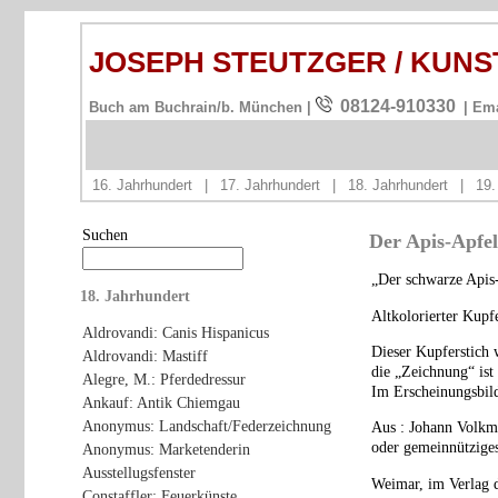
JOSEPH STEUTZGER / KUN
08124-910330
Buch am Buchrain/b. München |
| Em
16. Jahrhundert
|
17. Jahrhundert
|
18. Jahrhundert
|
19.
Suchen
Der Apis-Apfel:
„Der schwarze Apis
18. Jahrhundert
Altkolorierter Kupf
Aldrovandi: Canis Hispanicus
Dieser Kupferstich 
Aldrovandi: Mastiff
die „Zeichnung“ ist
Alegre, M.: Pferdedressur
Im Erscheinungsbild
Ankauf: Antik Chiemgau
Anonymus: Landschaft/Federzeichnung
Aus : Johann Volkma
oder gemeinnützige
Anonymus: Marketenderin
Ausstellugsfenster
Weimar, im Verlag d
Constaffler: Feuerkünste