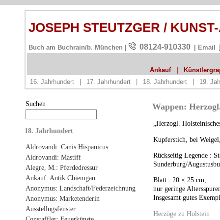
JOSEPH STEUTZGER / KUNST
08124-910330
Buch am Buchrain/b. München |
| Email
Ankauf
|
Künstlergrap
16. Jahrhundert
|
17. Jahrhundert
|
18. Jahrhundert
|
19. Jah
Suchen
Wappen: Herzogl. 
„Herzogl. Holsteinisch
18. Jahrhundert
Kupferstich, bei Weigel
Aldrovandi: Canis Hispanicus
Rückseitig Legende : St
Aldrovandi: Mastiff
Sunderburg/Augustusbur
Alegre, M.: Pferdedressur
Ankauf: Antik Chiemgau
Blatt : 20 × 25 cm,
Anonymus: Landschaft/Federzeichnung
nur geringe Altersspure
Insgesamt gutes Exempl
Anonymus: Marketenderin
Ausstellugsfenster
Herzöge zu Holstein
Constaffler: Feuerkünste