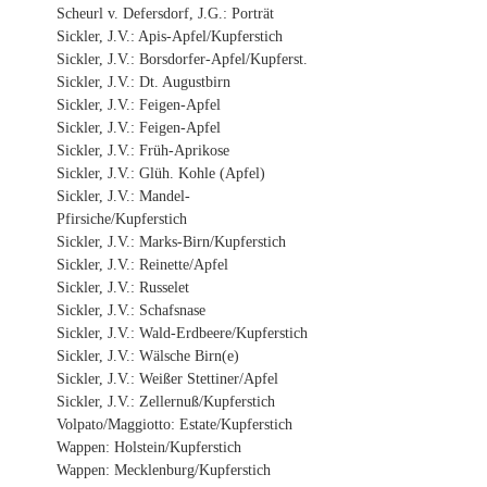
Scheurl v. Defersdorf, J.G.: Porträt
Sickler, J.V.: Apis-Apfel/Kupferstich
Sickler, J.V.: Borsdorfer-Apfel/Kupferst.
Sickler, J.V.: Dt. Augustbirn
Sickler, J.V.: Feigen-Apfel
Sickler, J.V.: Feigen-Apfel
Sickler, J.V.: Früh-Aprikose
Sickler, J.V.: Glüh. Kohle (Apfel)
Sickler, J.V.: Mandel-
Pfirsiche/Kupferstich
Sickler, J.V.: Marks-Birn/Kupferstich
Sickler, J.V.: Reinette/Apfel
Sickler, J.V.: Russelet
Sickler, J.V.: Schafsnase
Sickler, J.V.: Wald-Erdbeere/Kupferstich
Sickler, J.V.: Wälsche Birn(e)
Sickler, J.V.: Weißer Stettiner/Apfel
Sickler, J.V.: Zellernuß/Kupferstich
Volpato/Maggiotto: Estate/Kupferstich
Wappen: Holstein/Kupferstich
Wappen: Mecklenburg/Kupferstich