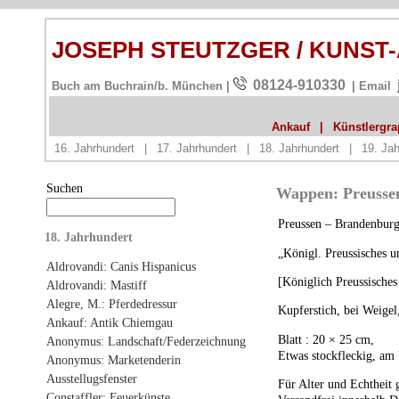
JOSEPH STEUTZGER / KUNST
08124-910330
Buch am Buchrain/b. München |
| Email
Ankauf
|
Künstlergrap
16. Jahrhundert
|
17. Jahrhundert
|
18. Jahrhundert
|
19. Jah
Suchen
Wappen: Preussen
Preussen – Brandenburg
18. Jahrhundert
„Königl. Preussisches 
Aldrovandi: Canis Hispanicus
[Königlich Preussische
Aldrovandi: Mastiff
Alegre, M.: Pferdedressur
Kupferstich, bei Weige
Ankauf: Antik Chiemgau
Blatt : 20 × 25 cm,
Anonymus: Landschaft/Federzeichnung
Etwas stockfleckig, am 
Anonymus: Marketenderin
Ausstellugsfenster
Für Alter und Echtheit 
Constaffler: Feuerkünste