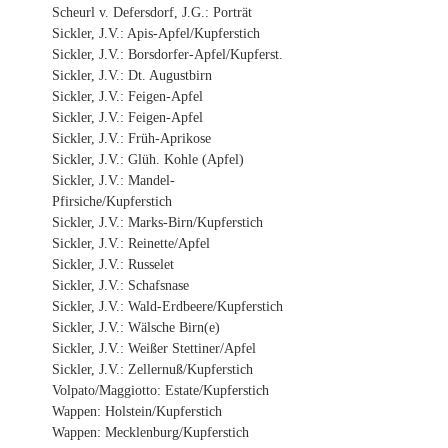
Scheurl v. Defersdorf, J.G.: Porträt
Sickler, J.V.: Apis-Apfel/Kupferstich
Sickler, J.V.: Borsdorfer-Apfel/Kupferst.
Sickler, J.V.: Dt. Augustbirn
Sickler, J.V.: Feigen-Apfel
Sickler, J.V.: Feigen-Apfel
Sickler, J.V.: Früh-Aprikose
Sickler, J.V.: Glüh. Kohle (Apfel)
Sickler, J.V.: Mandel-
Pfirsiche/Kupferstich
Sickler, J.V.: Marks-Birn/Kupferstich
Sickler, J.V.: Reinette/Apfel
Sickler, J.V.: Russelet
Sickler, J.V.: Schafsnase
Sickler, J.V.: Wald-Erdbeere/Kupferstich
Sickler, J.V.: Wälsche Birn(e)
Sickler, J.V.: Weißer Stettiner/Apfel
Sickler, J.V.: Zellernuß/Kupferstich
Volpato/Maggiotto: Estate/Kupferstich
Wappen: Holstein/Kupferstich
Wappen: Mecklenburg/Kupferstich