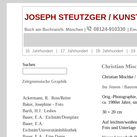
JOSEPH STEUTZGER / KUN
08124-910330
Buch am Buchrain/b. München |
| Em
16. Jahrhundert
|
17. Jahrhundert
|
18. Jahrhundert
|
19.
Suchen
Christian Misc
Christian Mischke /
Zeitgenössische Graphik
Im Jemen / Baute
Orig.-Photographie,
Ackermann, R.: Ross/Reiter
ca. 1980er Jahre, u
Baker, Josephine - Foto
Barth, H.J.: Lesbos
30 × 20 cm
Bauer, E.A.: Eichstätt/Domplatz
Auf leichten/weißen
Bauer, E.A.:
Foto und Unterlage 
Eichstätt/Universitätsbibliothek
Bauer, E.A.: Eine Dame