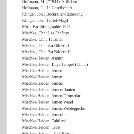
Hofmann, M. (*1944): Stilleben
Hofmann, U.: In Gesellschaft
Klinger, Joh.: Bockreiter/Radierung
Klinger, Joh.: Teufel/Magd
Miro: Farblithographie 1975
Mischke, Chr.: Les Fenêtres
Mischke, Chr.: Talisman
Mischke, Chr.: Zu Bildern I
Mischke, Chr.: Zu Bildern II
Mischke/Heiden: Asiatin
Mischke/Heiden: Buyi-Tempel (China)
Mischke/Heiden: Jemen
Mischke/Heiden: Jemen
Mischke/Heiden: Jemen/
Mischke/Heiden: Jemen/Bauten
Mischke/Heiden: Jemen/Dromedar
Mischke/Heiden: Jemen/Wand
Mischke/Heiden: Jemen/Webteppiche
Mischke/Heiden: Jemeniten
Mischke/Heiden: Tahiland
Mischke/Heiden: Tibet
Mischke/Heiden: Tibet/Kloster