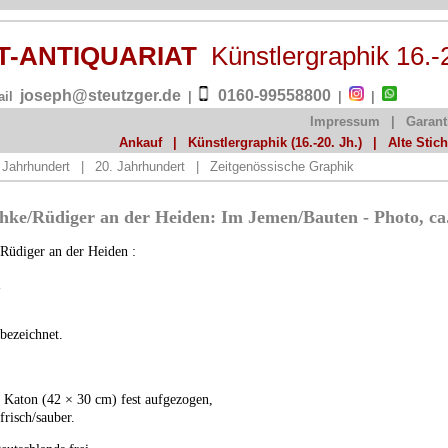
ST-ANTIQUARIAT
Künstlergraphik 16.-
joseph@steutzger.de
0160-99558800
ail
|
|
|
Impressum
|
Garant
Ankauf
|
Künstlergraphik (16.-20. Jh.)
|
Alte Stic
 Jahrhundert
|
20. Jahrhundert
|
Zeitgenössische Graphik
hke/Rüdiger an der Heiden: Im Jemen/Bauten - Photo, ca
 Rüdiger an der Heiden :
n
nbezeichnet.
 Katon (42 × 30 cm) fest aufgezogen,
frisch/sauber.