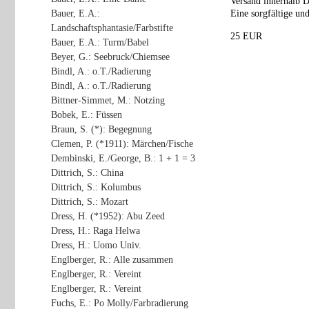
Versand innerhalb D
Bauer, E.A.:
Eine sorgfältige und
Landschaftsphantasie/Farbstifte
25 EUR
Bauer, E.A.: Turm/Babel
Beyer, G.: Seebruck/Chiemsee
Bindl, A.: o.T./Radierung
Bindl, A.: o.T./Radierung
Bittner-Simmet, M.: Notzing
Bobek, E.: Füssen
Braun, S. (*): Begegnung
Clemen, P. (*1911): Märchen/Fische
Dembinski, E./George, B.: 1 + 1 = 3
Dittrich, S.: China
Dittrich, S.: Kolumbus
Dittrich, S.: Mozart
Dress, H. (*1952): Abu Zeed
Dress, H.: Raga Helwa
Dress, H.: Uomo Univ.
Englberger, R.: Alle zusammen
Englberger, R.: Vereint
Englberger, R.: Vereint
Fuchs, E.: Po Molly/Farbradierung