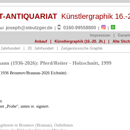
ST-ANTIQUARIAT
Künstlergraphik 16.-
joseph@steutzger.de
0160-99558800
ail
|
|
|
Impressum
|
Garant
Ankauf
|
Künstlergraphik (16.-20. Jh.)
|
Alte Stic
 Jahrhundert
|
20. Jahrhundert
|
Zeitgenössische Graphik
nn (1936-2026): Pferd/Reiter - Holzschnitt, 1999
1936 Broumov/Braunau-2026 Eichstätt) :
r.
et „Probe“, unten re. signiert.
 geboren in Broumov (Braunau), Ostböhmen.