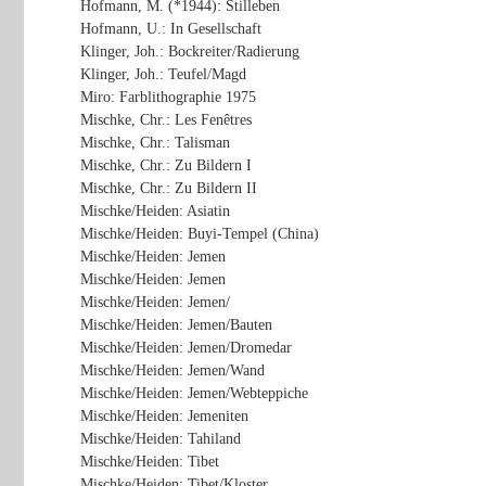
Hofmann, M. (*1944): Stilleben
Hofmann, U.: In Gesellschaft
Klinger, Joh.: Bockreiter/Radierung
Klinger, Joh.: Teufel/Magd
Miro: Farblithographie 1975
Mischke, Chr.: Les Fenêtres
Mischke, Chr.: Talisman
Mischke, Chr.: Zu Bildern I
Mischke, Chr.: Zu Bildern II
Mischke/Heiden: Asiatin
Mischke/Heiden: Buyi-Tempel (China)
Mischke/Heiden: Jemen
Mischke/Heiden: Jemen
Mischke/Heiden: Jemen/
Mischke/Heiden: Jemen/Bauten
Mischke/Heiden: Jemen/Dromedar
Mischke/Heiden: Jemen/Wand
Mischke/Heiden: Jemen/Webteppiche
Mischke/Heiden: Jemeniten
Mischke/Heiden: Tahiland
Mischke/Heiden: Tibet
Mischke/Heiden: Tibet/Kloster