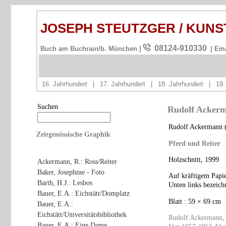
JOSEPH STEUTZGER / KUN
08124-910330
Buch am Buchrain/b. München |
| Em
16. Jahrhundert
|
17. Jahrhundert
|
18. Jahrhundert
|
19.
Suchen
Rudolf Ackerma
Rudolf Ackermann (
Zeitgenössische Graphik
Pferd und Reiter
Holzschnitt, 1999
Ackermann, R.: Ross/Reiter
Baker, Josephine - Foto
Auf kräftigem Papie
Barth, H.J.: Lesbos
Unten links bezeichn
Bauer, E.A.: Eichstätt/Domplatz
Blatt : 59 × 69 cm
Bauer, E.A.:
Eichstätt/Universitätsbibliothek
Rudolf Ackermann,
Bauer, E.A.: Eine Dame