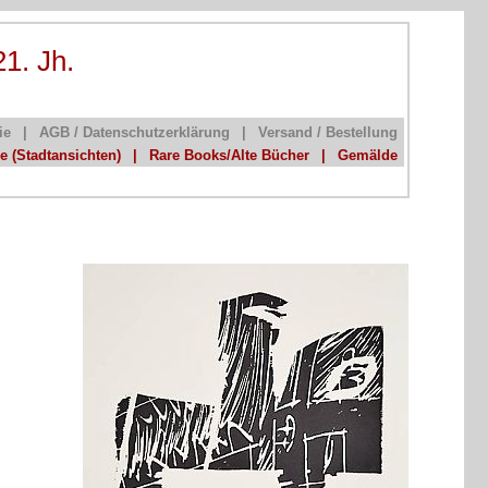
21. Jh.
ie
|
AGB / Datenschutzerklärung
|
Versand / Bestellung
he (Stadtansichten)
|
Rare Books/Alte Bücher
|
Gemälde