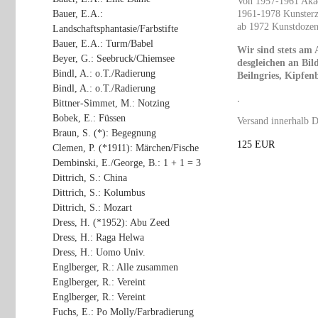
Von 1957-1961 Akad
Bauer, E.A.:
1961-1978 Kunsterz
ab 1972 Kunstdozent
Landschaftsphantasie/Farbstifte
Bauer, E.A.: Turm/Babel
Wir sind stets am 
Beyer, G.: Seebruck/Chiemsee
desgleichen an Bil
Bindl, A.: o.T./Radierung
Beilngries, Kipfenb
Bindl, A.: o.T./Radierung
.
Bittner-Simmet, M.: Notzing
Bobek, E.: Füssen
Versand innerhalb D
Braun, S. (*): Begegnung
125 EUR
Clemen, P. (*1911): Märchen/Fische
Dembinski, E./George, B.: 1 + 1 = 3
Dittrich, S.: China
Dittrich, S.: Kolumbus
Dittrich, S.: Mozart
Dress, H. (*1952): Abu Zeed
Dress, H.: Raga Helwa
Dress, H.: Uomo Univ.
Englberger, R.: Alle zusammen
Englberger, R.: Vereint
Englberger, R.: Vereint
Fuchs, E.: Po Molly/Farbradierung