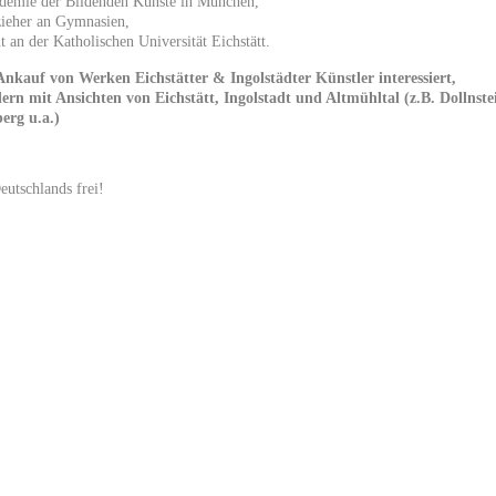
emie der Bildenden Künste in München,
ieher an Gymnasien,
 an der Katholischen Universität Eichstätt.
Ankauf von Werken Eichstätter & Ingolstädter Künstler interessiert,
dern mit Ansichten von Eichstätt, Ingolstadt und Altmühltal (z.B. Dollnste
erg u.a.)
eutschlands frei!