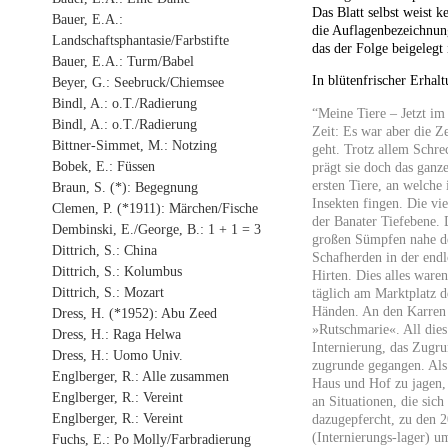
Das Blatt selbst weist 
Bauer, E.A.:
die Auflagenbezeichnun
Landschaftsphantasie/Farbstifte
das der Folge beigelegt i
Bauer, E.A.: Turm/Babel
In blütenfrischer Erhal
Beyer, G.: Seebruck/Chiemsee
Bindl, A.: o.T./Radierung
“Meine Tiere – Jetzt im
Bindl, A.: o.T./Radierung
Zeit: Es war aber die Z
Bittner-Simmet, M.: Notzing
geht. Trotz allem Schre
Bobek, E.: Füssen
prägt sie doch das ganz
ersten Tiere, an welche
Braun, S. (*): Begegnung
Insekten fingen. Die vi
Clemen, P. (*1911): Märchen/Fische
der Banater Tiefebene.
Dembinski, E./George, B.: 1 + 1 = 3
großen Sümpfen nahe de
Dittrich, S.: China
Schafherden in der end
Dittrich, S.: Kolumbus
Hirten. Dies alles ware
Dittrich, S.: Mozart
täglich am Marktplatz d
Händen. An den Karren w
Dress, H. (*1952): Abu Zeed
»Rutschmarie«. All dies
Dress, H.: Raga Helwa
Internierung, das Zugr
Dress, H.: Uomo Univ.
zugrunde gegangen. Als 
Englberger, R.: Alle zusammen
Haus und Hof zu jagen, 
Englberger, R.: Vereint
an Situationen, die sic
Englberger, R.: Vereint
dazugepfercht, zu den
(Internierungs-lager) 
Fuchs, E.: Po Molly/Farbradierung