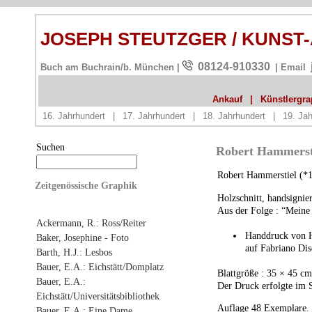
JOSEPH STEUTZGER / KUNST
08124-910330
Buch am Buchrain/b. München |
| Email
Ankauf
|
Künstlergrap
16. Jahrhundert
|
17. Jahrhundert
|
18. Jahrhundert
|
19. Jah
Suchen
Robert Hammersti
Robert Hammerstiel (*1
Zeitgenössische Graphik
Holzschnitt, handsignier
Aus der Folge : “Meine 
Ackermann, R.: Ross/Reiter
Handdruck von H
Baker, Josephine - Foto
auf Fabriano Dis
Barth, H.J.: Lesbos
Bauer, E.A.: Eichstätt/Domplatz
Blattgröße : 35 × 45 cm
Bauer, E.A.:
Der Druck erfolgte im 
Eichstätt/Universitätsbibliothek
Auflage 48 Exemplare.
Bauer, E.A.: Eine Dame