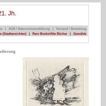
21. Jh.
ie
|
AGB / Datenschutzerklärung
|
Versand / Bestellung
he (Stadtansichten)
|
Rare Books/Alte Bücher
|
Gemälde
adierung