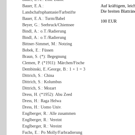
Bauer, E.A.:
Auf kräftigem, leic
Die breiten Blatträn
Landschaftsphantasie/Farbstifte
Bauer, E.A.: Turm/Babel
100 EUR
Beyer, G.: Seebruck/Chiemsee
Bindl, A.: o.T./Radierung
Bindl, A.: o.T./Radierung
Bittner-Simmet, M.: Notzing
Bobek, E.: Füssen
Braun, S. (*): Begegnung
Clemen, P. (*1911): Märchen/Fische
Dembinski, E./George, B.: 1 + 1 = 3
Dittrich, S.: China
Dittrich, S.: Kolumbus
Dittrich, S.: Mozart
Dress, H. (*1952): Abu Zeed
Dress, H.: Raga Helwa
Dress, H.: Uomo Univ.
Englberger, R.: Alle zusammen
Englberger, R.: Vereint
Englberger, R.: Vereint
Fuchs, E.: Po Molly/Farbradierung