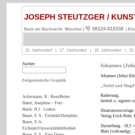
JOSEPH STEUTZGER / KUN
08124-910330
Buch am Buchrain/b. München |
| Em
16. Jahrhundert
|
17. Jahrhundert
|
18. Jahrhundert
|
19.
Suchen
Johannes (John
Johannes (John) Kl
Zeitgenössische Graphik
„Teufel und Magd
Radierung,
Ackermann, R.: Ross/Reiter
betitelt u. signiert
Baker, Josephine - Foto
Barth, H.J.: Lesbos
Illustrationsvorlag
Bauer, E.A.: Eichstätt/Domplatz
Verlag Erich Röth, 
Bauer, E.A.:
Darstellung : 18,5 
Eichstätt/Universitätsbibliothek
Blatt (vollrandig) :
Bauer, E.A.: Eine Dame