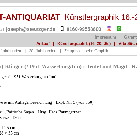
ST-ANTIQUARIAT
Künstlergraphik 16.-
joseph@steutzger.de
0160-99558800
ail
|
|
|
Impressum
|
Garant
Ankauf
|
Künstlergraphik (16.-20. Jh.)
|
Alte Stic
 Jahrhundert
|
20. Jahrhundert
|
Zeitgenössische Graphik
) Klinger (*1951 Wasserburg/Inn) : Teufel und Magd - R
inger (*1951 Wasserburg am Inn) :
“
 sowie mit Auflagenbezeichnung : Expl. Nr. 5 (von 150)
e zu ‚Bairische Sagen‘, Hrsg. Hans Baumgartner,
Kassel, 1983
× 14,5 cm
 28 × 35 cm