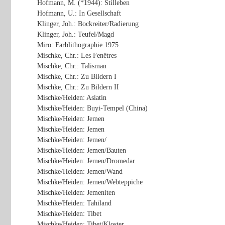
Hofmann, M. (*1944): Stilleben
Hofmann, U.: In Gesellschaft
Klinger, Joh.: Bockreiter/Radierung
Klinger, Joh.: Teufel/Magd
Miro: Farblithographie 1975
Mischke, Chr.: Les Fenêtres
Mischke, Chr.: Talisman
Mischke, Chr.: Zu Bildern I
Mischke, Chr.: Zu Bildern II
Mischke/Heiden: Asiatin
Mischke/Heiden: Buyi-Tempel (China)
Mischke/Heiden: Jemen
Mischke/Heiden: Jemen
Mischke/Heiden: Jemen/
Mischke/Heiden: Jemen/Bauten
Mischke/Heiden: Jemen/Dromedar
Mischke/Heiden: Jemen/Wand
Mischke/Heiden: Jemen/Webteppiche
Mischke/Heiden: Jemeniten
Mischke/Heiden: Tahiland
Mischke/Heiden: Tibet
Mischke/Heiden: Tibet/Kloster