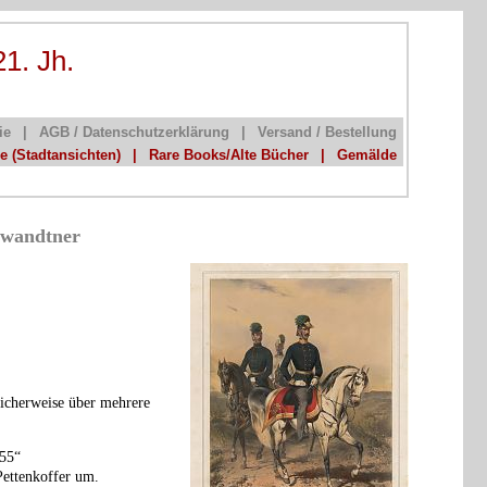
21. Jh.
ie
|
AGB / Datenschutzerklärung
|
Versand / Bestellung
he (Stadtansichten)
|
Rare Books/Alte Bücher
|
Gemälde
chwandtner
icherweise über mehrere
855“
Pettenkoffer um.