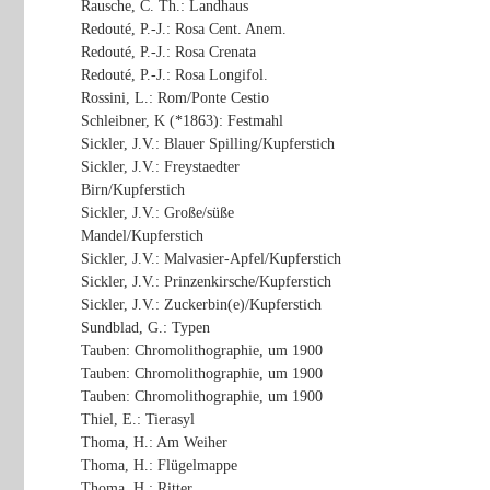
Rausche, C. Th.: Landhaus
Redouté, P.-J.: Rosa Cent. Anem.
Redouté, P.-J.: Rosa Crenata
Redouté, P.-J.: Rosa Longifol.
Rossini, L.: Rom/Ponte Cestio
Schleibner, K (*1863): Festmahl
Sickler, J.V.: Blauer Spilling/Kupferstich
Sickler, J.V.: Freystaedter
Birn/Kupferstich
Sickler, J.V.: Große/süße
Mandel/Kupferstich
Sickler, J.V.: Malvasier-Apfel/Kupferstich
Sickler, J.V.: Prinzenkirsche/Kupferstich
Sickler, J.V.: Zuckerbin(e)/Kupferstich
Sundblad, G.: Typen
Tauben: Chromolithographie, um 1900
Tauben: Chromolithographie, um 1900
Tauben: Chromolithographie, um 1900
Thiel, E.: Tierasyl
Thoma, H.: Am Weiher
Thoma, H.: Flügelmappe
Thoma, H.: Ritter