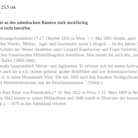
× 25,5 cm.
.
att an den unbedruckten Rändern stark stockfleckig.
st nicht betroffen:
 Strassgschwandtner (* 17. Oktober 1826 in Wien; † 3. Mai 1881 ebenda, auch
scher Pferde-, Militär-, Jagd- und Genremaler sowie Lithograf. – In den Jahren
Schüler der Wiener Akademie unter Leopold Kupelwieser und Franz Steinfeld,
schen französischen Militärlithografen beeinflusst. Man nannte ihn auch den „ö
 Raffet (1804-1860).
malte hauptsächlich Militär- und Jagdszenen. Er erfreute sich bei seinen Auftr
er auch die k.u.k.-Armee gehörte, großer Beliebtheit und war dementsprechend 
rb er in seiner Heimatstadt Wien. Die seit 1889 nach ihm benannte Straßgschwa
r Hütteldorferstrasse und der Dreyhausenstrasse.“ (Wikip.)
r Karl Ritter von Pettenkofen (* 10. Mai 1822 in Wien; † 21. März 1889 in Wien
is 1843 leistete er seinen Militärdienst und 1848 wurde er Illustrator der öster
.). – 1876 in den Adelsstand erhoben.