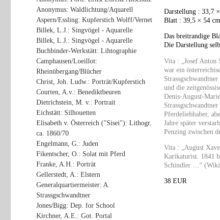
Anonymus: Waldlichtung/Aquarell
Darstellung : 33,7 
Aspern/Essling: Kupferstich Wolff/Vernet
Blatt : 39,5 × 54 cm
Billek, L.J.: Singvögel - Aquarelle
Das breitrandige Bl
Billek, L.J.: Singvögel - Aquarelle
Die Darstellung selb
Buchbinder-Werkstätt: Lihtographie
Vita : „Josef Anton
Camphausen/Loeillot:
war ein österreichi
Rheinübergang/Blücher
Strassgschwandtner 
Christ, Joh. Ludw.: Porträt/Kupferstich
und die zeitgenössi
Courten, A.v.: Benediktbeuren
Denis-August-Marie
Dietrichstein, M. v.: Portrait
Strassgschwandtner 
Eichstätt: Silhouetten
Pferdeliebhaber, ab
Jahre später versta
Elisabeth v. Österreich ("Sisei"): Lithogr.
Penzing zwischen de
ca. 1860/70
Engelmann, G.: Juden
Vita : „August Xave
Fikentscher, O.: Solat mit Pferd
Karikaturist. 1841 b
Franke, A.H.: Porträt
Schindler …“ (Wikip
Gellerstedt, A.: Elstern
38 EUR
Generalquartiermeister: A.
Strassgschwandtner
Jones/Bigg: Dep. for School
Kirchner, A.E.: Got. Portal