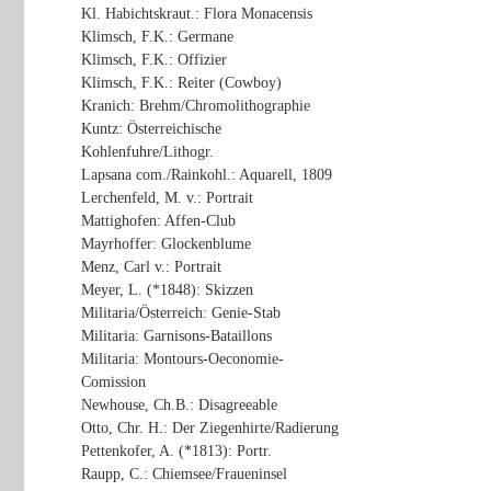
Kl. Habichtskraut.: Flora Monacensis
Klimsch, F.K.: Germane
Klimsch, F.K.: Offizier
Klimsch, F.K.: Reiter (Cowboy)
Kranich: Brehm/Chromolithographie
Kuntz: Österreichische
Kohlenfuhre/Lithogr.
Lapsana com./Rainkohl.: Aquarell, 1809
Lerchenfeld, M. v.: Portrait
Mattighofen: Affen-Club
Mayrhoffer: Glockenblume
Menz, Carl v.: Portrait
Meyer, L. (*1848): Skizzen
Militaria/Österreich: Genie-Stab
Militaria: Garnisons-Bataillons
Militaria: Montours-Oeconomie-
Comission
Newhouse, Ch.B.: Disagreeable
Otto, Chr. H.: Der Ziegenhirte/Radierung
Pettenkofer, A. (*1813): Portr.
Raupp, C.: Chiemsee/Fraueninsel