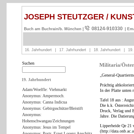
JOSEPH STEUTZGER / KUN
08124-910330
Buch am Buchrain/b. München |
| Em
16. Jahrhundert
|
17. Jahrhundert
|
18. Jahrhundert
|
19.
Suchen
Militaria/Öste
„General-Quartierme
19. Jahrhundert
Prächtig altkolorie
Adam/Woelfle: Viehmarkt
In der Platte unten 
Anonymus: Ampermoch.
Tafel 18 aus : Augu
Anonymus: Canna Indicua
Die k.k. Österreich
Anonymus: Gebirgsschütze/Bleistift
Druck, Verlag und 
Anonymus:
Jahre. Die Datierung
Hohenschwangau/Zeichnungen
Lipperheide Qe 21 v
Anonymus: Jesus im Tempel
(http://data.onb.ac
Anonymus: Portr. Ernst Lorenz Anschütz