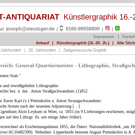
ST-ANTIQUARIAT
Künstlergraphik 16.-
joseph@steutzger.de
0160-99558800
ail
|
|
|
Impressum
|
Garant
Ankauf
|
Künstlergraphik (16.-20. Jh.)
|
Alte Stic
 Jahrhundert
|
20. Jahrhundert
|
Zeitgenössische Graphik
rreich: General-Quartiermeister - Lithographie, Straßgs
ister-Stab.“
rte und eiweißgehöhte Lithographie.
rechts bez. u. dat.: Anton Straßgschwandtner (1)852.
st Xaver Karl (v.) Pettenkofen u. Anton Strassgschwandtner:
ische Armee nach der neuesten Adjustirung […].
Eigenthum Alois Leykum in Wien, ca. 1855 (in 9 Lieferungen erschienen, mögl
en auf den Lithogr. tls. um einige Jahre früher).
erzeichnet als Erscheinungsdatum 1855, die Österr. Nationalbibliothek „um 1
.at/rec/AC10482309). Nebenbei: Lipperheide benennt August Pettenkofen in A. 