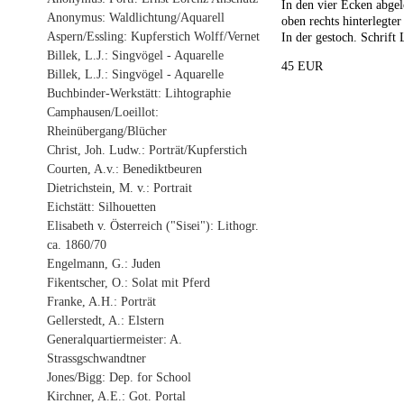
In den vier Ecken abgel
Anonymus: Waldlichtung/Aquarell
oben rechts hinterlegter
Aspern/Essling: Kupferstich Wolff/Vernet
In der gestoch. Schrift
Billek, L.J.: Singvögel - Aquarelle
45 EUR
Billek, L.J.: Singvögel - Aquarelle
Buchbinder-Werkstätt: Lihtographie
Camphausen/Loeillot:
Rheinübergang/Blücher
Christ, Joh. Ludw.: Porträt/Kupferstich
Courten, A.v.: Benediktbeuren
Dietrichstein, M. v.: Portrait
Eichstätt: Silhouetten
Elisabeth v. Österreich ("Sisei"): Lithogr.
ca. 1860/70
Engelmann, G.: Juden
Fikentscher, O.: Solat mit Pferd
Franke, A.H.: Porträt
Gellerstedt, A.: Elstern
Generalquartiermeister: A.
Strassgschwandtner
Jones/Bigg: Dep. for School
Kirchner, A.E.: Got. Portal