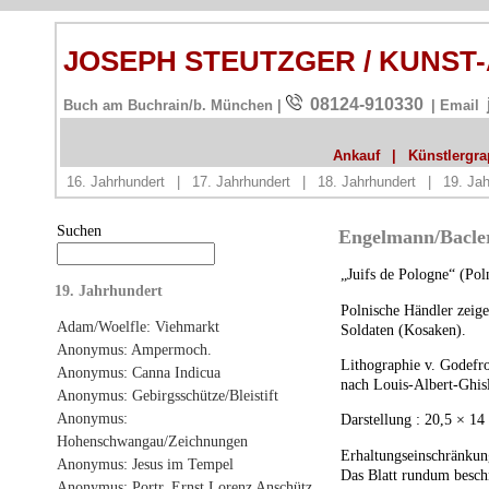
JOSEPH STEUTZGER / KUNST
08124-910330
Buch am Buchrain/b. München |
| Email
Ankauf
|
Künstlergrap
16. Jahrhundert
|
17. Jahrhundert
|
18. Jahrhundert
|
19. Jah
Suchen
Engelmann/Bacler 
„Juifs de Pologne“ (Pol
19. Jahrhundert
Polnische Händler zeig
Adam/Woelfle: Viehmarkt
Soldaten (Kosaken).
Anonymus: Ampermoch.
Lithographie v. Godef
Anonymus: Canna Indicua
nach Louis-Albert-Ghis
Anonymus: Gebirgsschütze/Bleistift
Anonymus:
Darstellung : 20,5 × 14
Hohenschwangau/Zeichnungen
Erhaltungseinschränkun
Anonymus: Jesus im Tempel
Das Blatt rundum beschn
Anonymus: Portr. Ernst Lorenz Anschütz