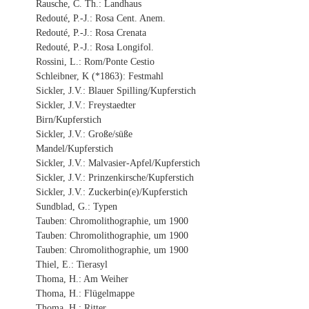
Rausche, C. Th.: Landhaus
Redouté, P.-J.: Rosa Cent. Anem.
Redouté, P.-J.: Rosa Crenata
Redouté, P.-J.: Rosa Longifol.
Rossini, L.: Rom/Ponte Cestio
Schleibner, K (*1863): Festmahl
Sickler, J.V.: Blauer Spilling/Kupferstich
Sickler, J.V.: Freystaedter
Birn/Kupferstich
Sickler, J.V.: Große/süße
Mandel/Kupferstich
Sickler, J.V.: Malvasier-Apfel/Kupferstich
Sickler, J.V.: Prinzenkirsche/Kupferstich
Sickler, J.V.: Zuckerbin(e)/Kupferstich
Sundblad, G.: Typen
Tauben: Chromolithographie, um 1900
Tauben: Chromolithographie, um 1900
Tauben: Chromolithographie, um 1900
Thiel, E.: Tierasyl
Thoma, H.: Am Weiher
Thoma, H.: Flügelmappe
Thoma, H.: Ritter