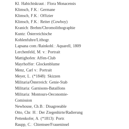
Kl. Habichtskraut.: Flora Monacensis
Klimsch, F.K.: Germane
Klimsch, F.K.: Offizier
Klimsch, F.K.: Reiter (Cowboy)
Kranich: Brehm/Chromolithographie
Kuntz: Österreichische
Kohlenfuhre/Lithogr.
Lapsana com./Rainkohl.: Aquarell, 1809
Lerchenfeld, M. v.: Portrait
Mattighofen: Affen-Club
Mayrhoffer: Glockenblume
Menz, Carl v.: Portrait
Meyer, L. (*1848): Skizzen
Militaria/Österreich: Genie-Stab
Militaria: Garnisons-Bataillons
Militaria: Montours-Oeconomie-
Comission
Newhouse, Ch.B.: Disagreeable
Otto, Chr. H.: Der Ziegenhirte/Radierung
Pettenkofer, A. (*1813): Portr.
Raupp, C.: Chiemsee/Fraueninsel