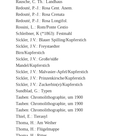
Rausche, C. Th.: Landhaus
Redouté, P.-J.: Rosa Cent. Anem.
Redouté, P.-J.: Rosa Crenata
Redouté, P.-J.: Rosa Longifol.
Rossini, L.: Rom/Ponte Cestio
Schleibner, K (*1863): Festmahl
Sickler, J.V.: Blauer Spilling/Kupferstich
Sickler, J.V.: Freystaedter
Birn/Kupferstich
Sickler, J.V.: Große/süße
Mandel/Kupferstich
Sickler, J.V.: Malvasier-Apfel/Kupferstich
Sickler, J.V.: Prinzenkirsche/Kupferstich
Sickler, J.V.: Zuckerbin(e)/Kupferstich
Sundblad, G.: Typen
Tauben: Chromolithographie, um 1900
Tauben: Chromolithographie, um 1900
Tauben: Chromolithographie, um 1900
Thiel, E.: Tierasyl
Thoma, H.: Am Weiher
Thoma, H.: Flügelmappe
Thoma, H.: Ritter