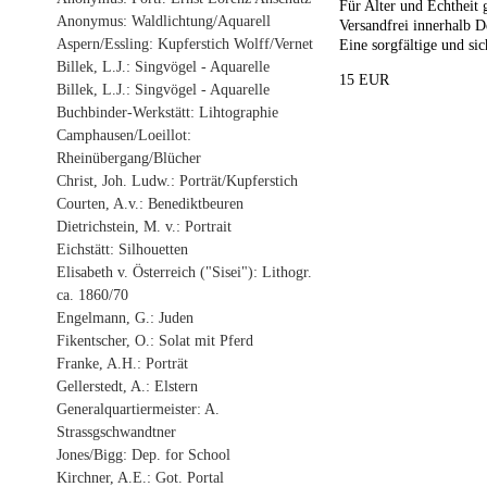
Für Alter und Echtheit 
Anonymus: Waldlichtung/Aquarell
Versandfrei innerhalb D
Aspern/Essling: Kupferstich Wolff/Vernet
Eine sorgfältige und sic
Billek, L.J.: Singvögel - Aquarelle
15 EUR
Billek, L.J.: Singvögel - Aquarelle
Buchbinder-Werkstätt: Lihtographie
Camphausen/Loeillot:
Rheinübergang/Blücher
Christ, Joh. Ludw.: Porträt/Kupferstich
Courten, A.v.: Benediktbeuren
Dietrichstein, M. v.: Portrait
Eichstätt: Silhouetten
Elisabeth v. Österreich ("Sisei"): Lithogr.
ca. 1860/70
Engelmann, G.: Juden
Fikentscher, O.: Solat mit Pferd
Franke, A.H.: Porträt
Gellerstedt, A.: Elstern
Generalquartiermeister: A.
Strassgschwandtner
Jones/Bigg: Dep. for School
Kirchner, A.E.: Got. Portal