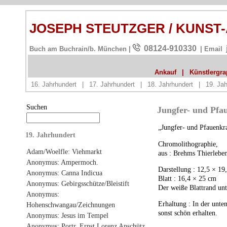
JOSEPH STEUTZGER / KUNST
08124-910330
Buch am Buchrain/b. München |
| Email
Ankauf
|
Künstlergrap
16. Jahrhundert
|
17. Jahrhundert
|
18. Jahrhundert
|
19. Jah
Suchen
Jungfer- und Pfa
„Jungfer- und Pfauenkra
19. Jahrhundert
Chromolithographie,
Adam/Woelfle: Viehmarkt
aus : Brehms Thierlebe
Anonymus: Ampermoch.
Darstellung : 12,5 × 19
Anonymus: Canna Indicua
Blatt : 16,4 × 25 cm
Anonymus: Gebirgsschütze/Bleistift
Der weiße Blattrand unt
Anonymus:
Erhaltung : In der unte
Hohenschwangau/Zeichnungen
sonst schön erhalten.
Anonymus: Jesus im Tempel
Anonymus: Portr. Ernst Lorenz Anschütz