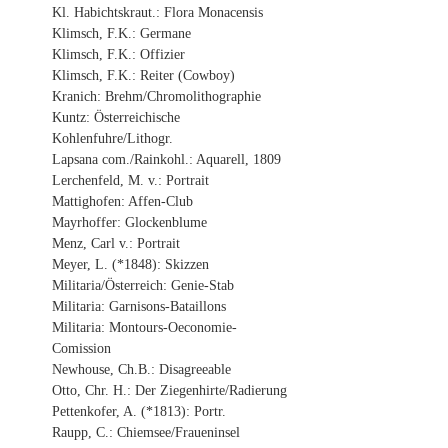
Kl. Habichtskraut.: Flora Monacensis
Klimsch, F.K.: Germane
Klimsch, F.K.: Offizier
Klimsch, F.K.: Reiter (Cowboy)
Kranich: Brehm/Chromolithographie
Kuntz: Österreichische
Kohlenfuhre/Lithogr.
Lapsana com./Rainkohl.: Aquarell, 1809
Lerchenfeld, M. v.: Portrait
Mattighofen: Affen-Club
Mayrhoffer: Glockenblume
Menz, Carl v.: Portrait
Meyer, L. (*1848): Skizzen
Militaria/Österreich: Genie-Stab
Militaria: Garnisons-Bataillons
Militaria: Montours-Oeconomie-
Comission
Newhouse, Ch.B.: Disagreeable
Otto, Chr. H.: Der Ziegenhirte/Radierung
Pettenkofer, A. (*1813): Portr.
Raupp, C.: Chiemsee/Fraueninsel