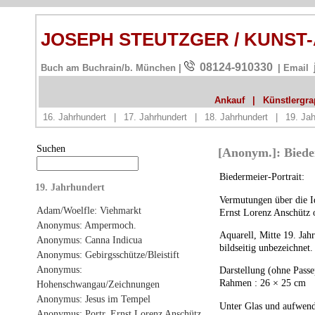
JOSEPH STEUTZGER / KUNST
08124-910330
Buch am Buchrain/b. München |
| Email
Ankauf
|
Künstlergrap
16. Jahrhundert
|
17. Jahrhundert
|
18. Jahrhundert
|
19. Jah
Suchen
[Anonym.]: Biede
Biedermeier-Portrait:
19. Jahrhundert
Vermutungen über die Id
Adam/Woelfle: Viehmarkt
Ernst Lorenz Anschütz 
Anonymus: Ampermoch.
Aquarell, Mitte 19. Jah
Anonymus: Canna Indicua
bildseitig unbezeichnet.
Anonymus: Gebirgsschütze/Bleistift
Anonymus:
Darstellung (ohne Passe
Rahmen : 26 × 25 cm
Hohenschwangau/Zeichnungen
Anonymus: Jesus im Tempel
Unter Glas und aufwend
Anonymus: Portr. Ernst Lorenz Anschütz