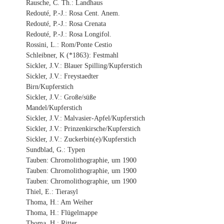
Rausche, C. Th.: Landhaus
Redouté, P.-J.: Rosa Cent. Anem.
Redouté, P.-J.: Rosa Crenata
Redouté, P.-J.: Rosa Longifol.
Rossini, L.: Rom/Ponte Cestio
Schleibner, K (*1863): Festmahl
Sickler, J.V.: Blauer Spilling/Kupferstich
Sickler, J.V.: Freystaedter
Birn/Kupferstich
Sickler, J.V.: Große/süße
Mandel/Kupferstich
Sickler, J.V.: Malvasier-Apfel/Kupferstich
Sickler, J.V.: Prinzenkirsche/Kupferstich
Sickler, J.V.: Zuckerbin(e)/Kupferstich
Sundblad, G.: Typen
Tauben: Chromolithographie, um 1900
Tauben: Chromolithographie, um 1900
Tauben: Chromolithographie, um 1900
Thiel, E.: Tierasyl
Thoma, H.: Am Weiher
Thoma, H.: Flügelmappe
Thoma, H.: Ritter