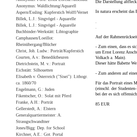
Die Darstellung altfleck
Anonymus: Waldlichtung/Aquarell
In natura erscheint das 
Aspern/Essling: Kupferstich Wolff/Vernet
Billek, L.J.: Singvögel - Aquarelle
.
Billek, L.J.: Singvögel - Aquarelle
.
Buchbinder-Werkstätt: Lihtographie
Auf der Rahmenrückseite
Camphausen/Loeillot:
Rheinübergang/Blücher
- Zum einen, dass es si
Christ, Joh. Ludw.: Porträt/Kupferstich
um Ernst Lorenz Anschü
Courten, A.v.: Benediktbeuren
Volkach a. Main).
Dieser hätte Babette Wel
Dietrichstein, M. v.: Portrait
Eichstätt: Silhouetten
- Zum anderen auf einen
Elisabeth v. Österreich ("Sisei"): Lithogr.
ca. 1860/70
Für das Portrait eines 
(einschl. der Studente
Engelmann, G.: Juden
bei der es sich offensi
Fikentscher, O.: Solat mit Pferd
Franke, A.H.: Porträt
85 EUR
Gellerstedt, A.: Elstern
Generalquartiermeister: A.
Strassgschwandtner
Jones/Bigg: Dep. for School
Kirchner, A.E.: Got. Portal