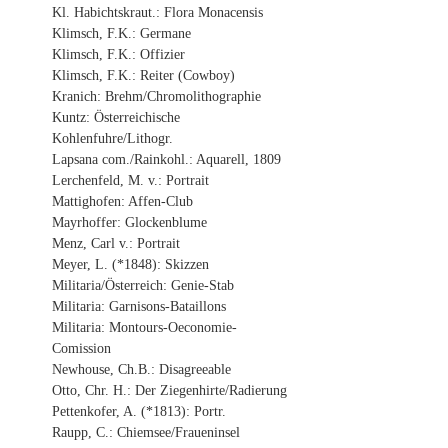
Kl. Habichtskraut.: Flora Monacensis
Klimsch, F.K.: Germane
Klimsch, F.K.: Offizier
Klimsch, F.K.: Reiter (Cowboy)
Kranich: Brehm/Chromolithographie
Kuntz: Österreichische
Kohlenfuhre/Lithogr.
Lapsana com./Rainkohl.: Aquarell, 1809
Lerchenfeld, M. v.: Portrait
Mattighofen: Affen-Club
Mayrhoffer: Glockenblume
Menz, Carl v.: Portrait
Meyer, L. (*1848): Skizzen
Militaria/Österreich: Genie-Stab
Militaria: Garnisons-Bataillons
Militaria: Montours-Oeconomie-
Comission
Newhouse, Ch.B.: Disagreeable
Otto, Chr. H.: Der Ziegenhirte/Radierung
Pettenkofer, A. (*1813): Portr.
Raupp, C.: Chiemsee/Fraueninsel