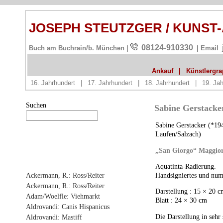
JOSEPH STEUTZGER / KUNST
08124-910330
Buch am Buchrain/b. München |
| Email
Ankauf
|
Künstlergrap
16. Jahrhundert
|
17. Jahrhundert
|
18. Jahrhundert
|
19. Jah
Suchen
Sabine Gerstacke
Sabine Gerstacker (*194
Laufen/Salzach)
„San Giorgo“ Maggior
Aquatinta-Radierung.
Ackermann, R.: Ross/Reiter
Handsigniertes und num
Ackermann, R.: Ross/Reiter
Darstellung : 15 × 20 
Adam/Woelfle: Viehmarkt
Blatt : 24 × 30 cm
Aldrovandi: Canis Hispanicus
Die Darstellung in sehr 
Aldrovandi: Mastiff