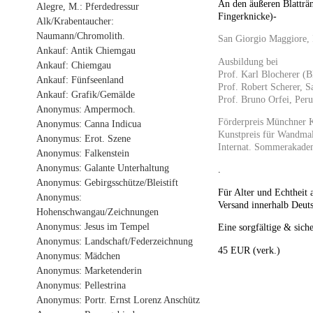
An den äußeren Blatträ
Alegre, M.: Pferdedressur
Fingerknicke)-
Alk/Krabentaucher:
Naumann/Chromolith.
San Giorgio Maggiore, 
Ankauf: Antik Chiemgau
Ausbildung bei
Ankauf: Chiemgau
Prof. Karl Blocherer (
Ankauf: Fünfseenland
Prof. Robert Scherer, 
Ankauf: Grafik/Gemälde
Prof. Bruno Orfei, Peru
Anonymus: Ampermoch.
Förderpreis Münchner 
Anonymus: Canna Indicua
Kunstpreis für Wandmal
Anonymus: Erot. Szene
Internat. Sommerakade
Anonymus: Falkenstein
Anonymus: Galante Unterhaltung
.
Anonymus: Gebirgsschütze/Bleistift
Für Alter und Echtheit 
Anonymus:
Versand innerhalb Deuts
Hohenschwangau/Zeichnungen
Anonymus: Jesus im Tempel
Eine sorgfältige & siche
Anonymus: Landschaft/Federzeichnung
45 EUR (verk.)
Anonymus: Mädchen
Anonymus: Marketenderin
Anonymus: Pellestrina
Anonymus: Portr. Ernst Lorenz Anschütz