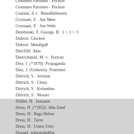
Costumes Parisiens - Pochoir
Costumes Parisiens - Pochoir
Courten, A.v.: Benediktbeuren
Croissant, E.: Am Meer
Croissant, E.: Am Wehr
Dembinski, E./George, B.: 1 + 1 = 3
Diderot: Glocken
Diderot: Metallguß
Diel/Dill: Akte
Dietrichstein, M. v.: Portrait
Diez, J. (*1870): Propaganda
Diez, J. (Umkreis): Postreiter
Dittrich, S.: Artisten
Dittrich, S.: China
Dittrich, S.: Kolumbus
Dittrich, S.: Mozart
Dobler, H.: Isarauen
Dress, H. (*1952): Abu Zeed
Dress, H.: Raga Helwa
Dress, H.: Turm
Dress, H.: Uomo Univ.
Drossel, schwarzkehlig: