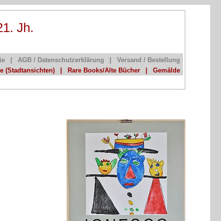
21. Jh.
ie
|
AGB / Datenschutzerklärung
|
Versand / Bestellung
he (Stadtansichten)
|
Rare Books/Alte Bücher
|
Gemälde