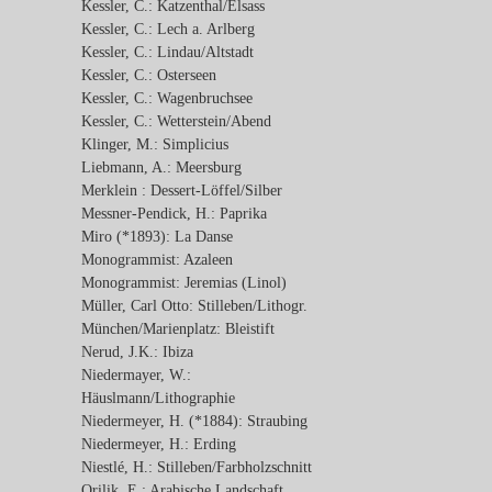
Kessler, C.: Katzenthal/Elsass
Kessler, C.: Lech a. Arlberg
Kessler, C.: Lindau/Altstadt
Kessler, C.: Osterseen
Kessler, C.: Wagenbruchsee
Kessler, C.: Wetterstein/Abend
Klinger, M.: Simplicius
Liebmann, A.: Meersburg
Merklein : Dessert-Löffel/Silber
Messner-Pendick, H.: Paprika
Miro (*1893): La Danse
Monogrammist: Azaleen
Monogrammist: Jeremias (Linol)
Müller, Carl Otto: Stilleben/Lithogr.
München/Marienplatz: Bleistift
Nerud, J.K.: Ibiza
Niedermayer, W.:
Häuslmann/Lithographie
Niedermeyer, H. (*1884): Straubing
Niedermeyer, H.: Erding
Niestlé, H.: Stilleben/Farbholzschnitt
Orilik, E.: Arabische Landschaft