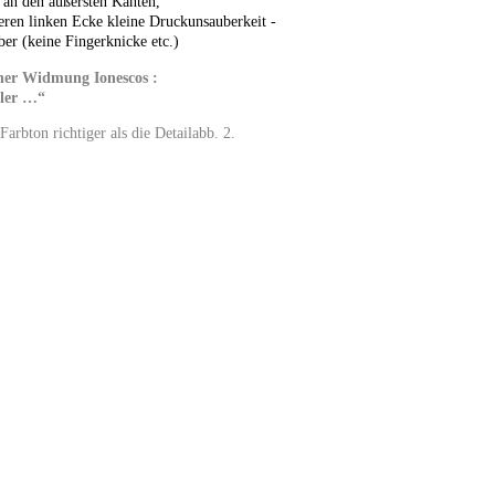
 an den äußersten Kanten,
teren linken Ecke kleine Druckunsauberkeit -
ber (keine Fingerknicke etc.)
cher Widmung Ionescos :
dler …“
Farbton richtiger als die Detailabb. 2.