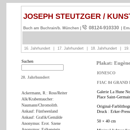
JOSEPH STEUTZGER / KUN
08124-910330
Buch am Buchrain/b. München |
| Em
16. Jahrhundert
|
17. Jahrhundert
|
18. Jahrhundert
|
19.
Suchen
Plakat: Eugène
IONESCO
20. Jahrhundert
FIAC
84
GRAND
Galerie La Hune N
Ackermann, R.: Ross/Reiter
Place Saint-Germain
Alk/Krabentaucher:
Naumann/Chromolith.
Original-Farblithog
Ankauf: Fünfseenland
Druck : Erker-Press
Ankauf: Grafik/Gemälde
50 × 40 cm
Anonymus: Erot. Szene
Anonymus: Falkenstein