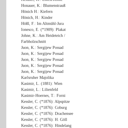
Honauer, K.: Blumenstrauß
Hönich H.: Kiefern
Hönich, H.: Kinder
Hößl, F.: Im Altmühl-Jura
Ionesco, E. (*1909): Plakat
Johne, K.: Am Heideteich /
Farbholzschnitt
Juon, K.: Sergijew Possad
Juon, K.: Sergijew Possad
Juon, K.: Sergijew Possad
Juon, K.: Sergijew Possad
Juon, K.: Sergijew Possad
Karlsruher Majolika
Kasimir, L. (1881): Wien
Kasimir, L.: Lilienfeld
Kasimir-Hoernes, T.: Forni
Kessler, C. (*1876): Alpspitze
Kessler, C. (*1876): Coburg
Kessler, C. (*1876): Drachensee
Kessler, C. (*1876): H. Göll
Kessler, C. (*1876): Hindelang