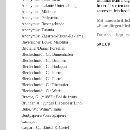
Minimal lichtrandig
Anonymus: Galante Unterhaltung
in der äußersten un
ansonsten frisch/sau
Anonymus: Mädchen
Anonymus: Pellestrina
Mit handschriftli
Anonymus: Rosengebinde
„Pour Jürgen Fie
Anonymus: Turania
Die Abb. 1 liegt im 
Anonymus: Zigarren-Kisten-Reklame
Bayerischer Löwe: Majolika
50 EUR
Bildteller/Diana: Porzellan
Blechschmidt, G.: Binnenhafen
Blechschmidt, G.: Brunnen
Blechschmidt, G.: Budapest
Blechschmidt, G.: Portrait
Blechschmidt, G.: Porträt
Blechschmidt, G.: Rheinufer
Blechschmidt, G.: Werft
Braque, G. (*1882): Bol de fruits
Brunner, A.: Junges Liebespaar/Linol
Buhe, W.: Wilna/Vilnius
Buntpapiere/Vorsatzpapiere
Cachepot
Caspari, G.: Hänsel & Gretel