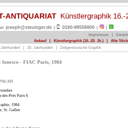
ST-ANTIQUARIAT
Künstlergraphik 16.-
joseph@steutzger.de
0160-99558800
ail
|
|
|
Impressum
|
Garant
Ankauf
|
Künstlergraphik (16.-20. Jh.)
|
Alte Stic
 Jahrhundert
|
20. Jahrhundert
|
Zeitgenössische Graphik
 Ionesco - FIAC Paris, 1984
PALAIS
ovembre
-des-Prés Paris 6
raphie, 1984
e, St. Gallen