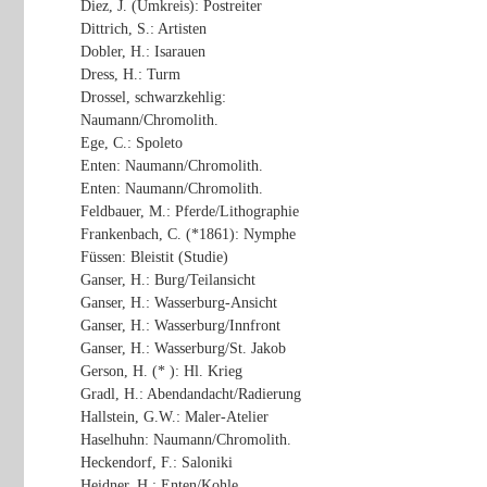
Diez, J. (Umkreis): Postreiter
Dittrich, S.: Artisten
Dobler, H.: Isarauen
Dress, H.: Turm
Drossel, schwarzkehlig:
Naumann/Chromolith.
Ege, C.: Spoleto
Enten: Naumann/Chromolith.
Enten: Naumann/Chromolith.
Feldbauer, M.: Pferde/Lithographie
Frankenbach, C. (*1861): Nymphe
Füssen: Bleistit (Studie)
Ganser, H.: Burg/Teilansicht
Ganser, H.: Wasserburg-Ansicht
Ganser, H.: Wasserburg/Innfront
Ganser, H.: Wasserburg/St. Jakob
Gerson, H. (* ): Hl. Krieg
Gradl, H.: Abendandacht/Radierung
Hallstein, G.W.: Maler-Atelier
Haselhuhn: Naumann/Chromolith.
Heckendorf, F.: Saloniki
Heidner, H.: Enten/Kohle