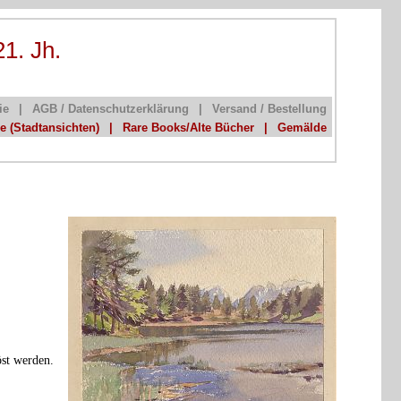
21. Jh.
ie
|
AGB / Datenschutzerklärung
|
Versand / Bestellung
he (Stadtansichten)
|
Rare Books/Alte Bücher
|
Gemälde
öst werden.