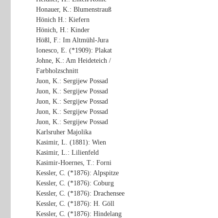
Honauer, K.: Blumenstrauß
Hönich H.: Kiefern
Hönich, H.: Kinder
Hößl, F.: Im Altmühl-Jura
Ionesco, E. (*1909): Plakat
Johne, K.: Am Heideteich /
Farbholzschnitt
Juon, K.: Sergijew Possad
Juon, K.: Sergijew Possad
Juon, K.: Sergijew Possad
Juon, K.: Sergijew Possad
Juon, K.: Sergijew Possad
Karlsruher Majolika
Kasimir, L. (1881): Wien
Kasimir, L.: Lilienfeld
Kasimir-Hoernes, T.: Forni
Kessler, C. (*1876): Alpspitze
Kessler, C. (*1876): Coburg
Kessler, C. (*1876): Drachensee
Kessler, C. (*1876): H. Göll
Kessler, C. (*1876): Hindelang