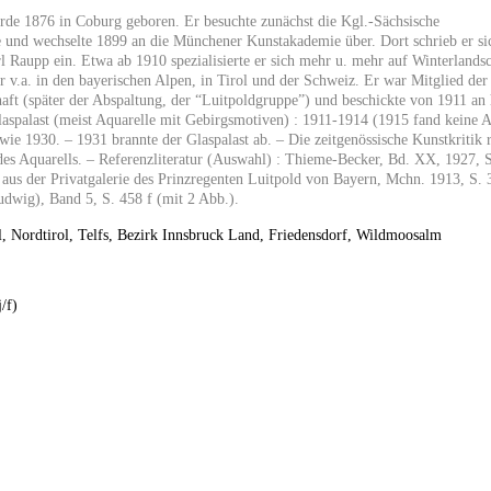
urde 1876 in Coburg geboren. Er besuchte zunächst die Kgl.-Sächsische
und wechselte 1899 an die Münchener Kunstakademie über. Dort schrieb er sic
l Raupp ein. Etwa ab 1910 spezialisierte er sich mehr u. mehr auf Winterlandsc
r v.a. in den bayerischen Alpen, in Tirol und der Schweiz. Er war Mitglied de
aft (später der Abspaltung, der “Luitpoldgruppe”) und beschickte von 1911 an 
aspalast (meist Aquarelle mit Gebirgsmotiven) : 1911-1914 (1915 fand keine A
owie 1930. – 1931 brannte der Glaspalast ab. – Die zeitgenössische Kunstkritik
 des Aquarells. – Referenzliteratur (Auswahl) : Thieme-Becker, Bd. XX, 1927, 
 aus der Privatgalerie des Prinzregenten Luitpold von Bayern, Mchn. 1913, S.
dwig), Band 5, S. 458 f (mit 2 Abb.).
l, Nordtirol, Telfs, Bezirk Innsbruck Land, Friedensdorf, Wildmoosalm
/f)