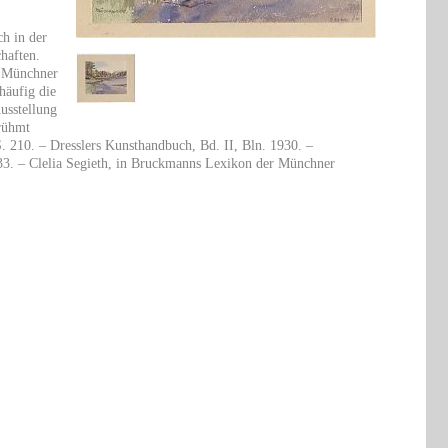
h in der
haften.
r Münchner
häufig die
usstellung
 rühmt
S. 210. – Dresslers Kunsthandbuch, Bd. II, Bln. 1930. –
 33. – Clelia Segieth, in Bruckmanns Lexikon der Münchner