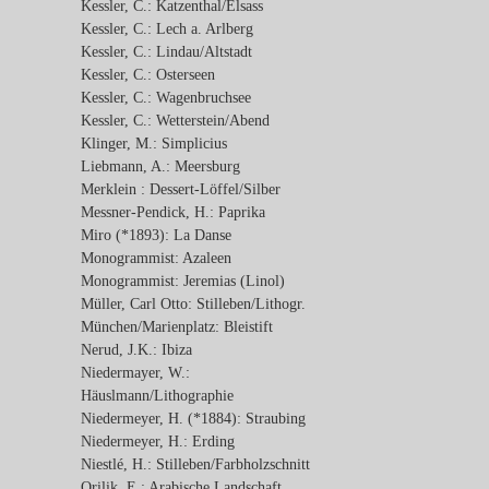
Kessler, C.: Katzenthal/Elsass
Kessler, C.: Lech a. Arlberg
Kessler, C.: Lindau/Altstadt
Kessler, C.: Osterseen
Kessler, C.: Wagenbruchsee
Kessler, C.: Wetterstein/Abend
Klinger, M.: Simplicius
Liebmann, A.: Meersburg
Merklein : Dessert-Löffel/Silber
Messner-Pendick, H.: Paprika
Miro (*1893): La Danse
Monogrammist: Azaleen
Monogrammist: Jeremias (Linol)
Müller, Carl Otto: Stilleben/Lithogr.
München/Marienplatz: Bleistift
Nerud, J.K.: Ibiza
Niedermayer, W.:
Häuslmann/Lithographie
Niedermeyer, H. (*1884): Straubing
Niedermeyer, H.: Erding
Niestlé, H.: Stilleben/Farbholzschnitt
Orilik, E.: Arabische Landschaft