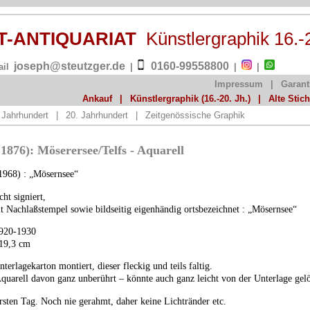
ST-ANTIQUARIAT
Künstlergraphik 16.-
joseph@steutzger.de
0160-99558800
ail
|
|
|
Impressum
|
Garant
Ankauf
|
Künstlergraphik (16.-20. Jh.)
|
Alte Stic
 Jahrhundert
|
20. Jahrhundert
|
Zeitgenössische Graphik
*1876): Möserersee/Telfs - Aquarell
1968) : „Mösernsee“
cht signiert,
it Nachlaßstempel sowie bildseitig eigenhändig ortsbezeichnet : „Mösernsee“
1920-1930
 19,3 cm
erlagekarton montiert, dieser fleckig und teils faltig.
quarell davon ganz unberührt – könnte auch ganz leicht von der Unterlage gel
rsten Tag. Noch nie gerahmt, daher keine Lichtränder etc.