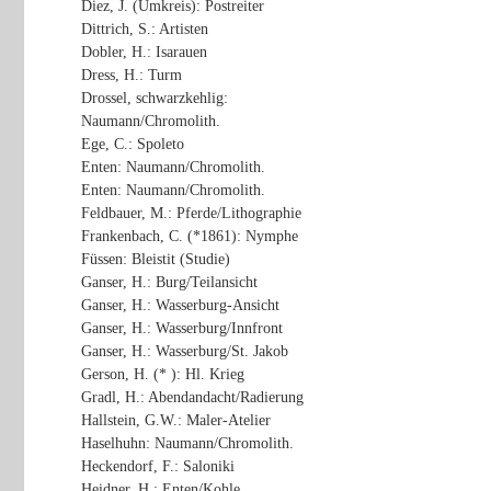
Diez, J. (Umkreis): Postreiter
Dittrich, S.: Artisten
Dobler, H.: Isarauen
Dress, H.: Turm
Drossel, schwarzkehlig:
Naumann/Chromolith.
Ege, C.: Spoleto
Enten: Naumann/Chromolith.
Enten: Naumann/Chromolith.
Feldbauer, M.: Pferde/Lithographie
Frankenbach, C. (*1861): Nymphe
Füssen: Bleistit (Studie)
Ganser, H.: Burg/Teilansicht
Ganser, H.: Wasserburg-Ansicht
Ganser, H.: Wasserburg/Innfront
Ganser, H.: Wasserburg/St. Jakob
Gerson, H. (* ): Hl. Krieg
Gradl, H.: Abendandacht/Radierung
Hallstein, G.W.: Maler-Atelier
Haselhuhn: Naumann/Chromolith.
Heckendorf, F.: Saloniki
Heidner, H.: Enten/Kohle