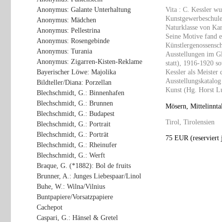
Anonymus: Galante Unterhaltung
Vita : C. Kessler w
Kunstgewerbeschule 
Anonymus: Mädchen
Naturklasse von Kar
Anonymus: Pellestrina
Seine Motive fand e
Anonymus: Rosengebinde
Künstlergenossensch
Anonymus: Turania
Ausstellungen im Gl
Anonymus: Zigarren-Kisten-Reklame
statt), 1916-1920 s
Bayerischer Löwe: Majolika
Kessler als Meister
Ausstellungskatalog
Bildteller/Diana: Porzellan
Kunst (Hg. Horst Lu
Blechschmidt, G.: Binnenhafen
Blechschmidt, G.: Brunnen
Mösern, Mittelinnta
Blechschmidt, G.: Budapest
Tirol, Tirolensien
Blechschmidt, G.: Portrait
Blechschmidt, G.: Porträt
75 EUR (reserviert j
Blechschmidt, G.: Rheinufer
Blechschmidt, G.: Werft
Braque, G. (*1882): Bol de fruits
Brunner, A.: Junges Liebespaar/Linol
Buhe, W.: Wilna/Vilnius
Buntpapiere/Vorsatzpapiere
Cachepot
Caspari, G.: Hänsel & Gretel