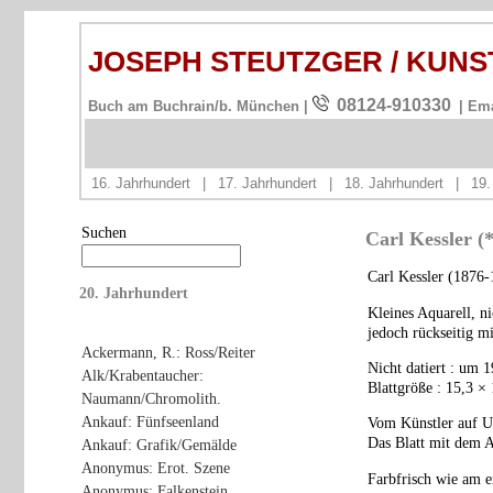
JOSEPH STEUTZGER / KUN
08124-910330
Buch am Buchrain/b. München |
| Em
16. Jahrhundert
|
17. Jahrhundert
|
18. Jahrhundert
|
19.
Suchen
Carl Kessler (
Carl Kessler (1876-
20. Jahrhundert
Kleines Aquarell, ni
jedoch rückseitig m
Ackermann, R.: Ross/Reiter
Nicht datiert : um 
Alk/Krabentaucher:
Blattgröße : 15,3 ×
Naumann/Chromolith.
Ankauf: Fünfseenland
Vom Künstler auf Unt
Das Blatt mit dem A
Ankauf: Grafik/Gemälde
Anonymus: Erot. Szene
Farbfrisch wie am e
Anonymus: Falkenstein