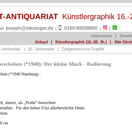
ST-ANTIQUARIAT
Künstlergraphik 16.-
joseph@steutzger.de
0160-99558800
ail
|
|
|
Impressum
|
Garant
Ankauf
|
Künstlergraphik (16.-20. Jh.)
|
Alte Stic
 Jahrhundert
|
20. Jahrhundert
|
Zeitgenössische Graphik
reckelsen (*1940): Der kleine Muck - Radierung
elsen (*1940 Hamburg) :
“
lt, datiert, als „Probe“ bezeichnet
sehen : Für den lieben Fritz allerherzlichst Deine
lsen.
40 cm