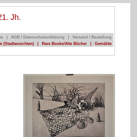
21. Jh.
ie
|
AGB / Datenschutzerklärung
|
Versand / Bestellung
he (Stadtansichten)
|
Rare Books/Alte Bücher
|
Gemälde