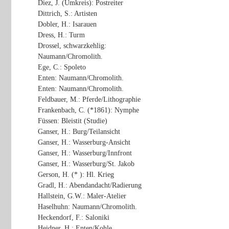
Diez, J. (Umkreis): Postreiter
Dittrich, S.: Artisten
Dobler, H.: Isarauen
Dress, H.: Turm
Drossel, schwarzkehlig:
Naumann/Chromolith.
Ege, C.: Spoleto
Enten: Naumann/Chromolith.
Enten: Naumann/Chromolith.
Feldbauer, M.: Pferde/Lithographie
Frankenbach, C. (*1861): Nymphe
Füssen: Bleistit (Studie)
Ganser, H.: Burg/Teilansicht
Ganser, H.: Wasserburg-Ansicht
Ganser, H.: Wasserburg/Innfront
Ganser, H.: Wasserburg/St. Jakob
Gerson, H. (* ): Hl. Krieg
Gradl, H.: Abendandacht/Radierung
Hallstein, G.W.: Maler-Atelier
Haselhuhn: Naumann/Chromolith.
Heckendorf, F.: Saloniki
Heidner, H.: Enten/Kohle