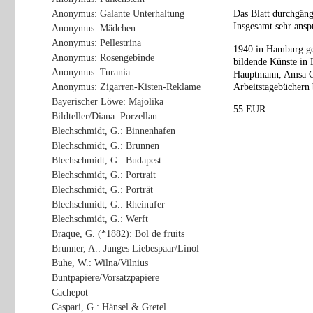
Anonymus: Galante Unterhaltung
Das Blatt durchgäng
Insgesamt sehr ansp
Anonymus: Mädchen
Anonymus: Pellestrina
1940 in Hamburg ge
Anonymus: Rosengebinde
bildende Künste in 
Anonymus: Turania
Hauptmann, Amsa Ga
Arbeitstagebüchern 
Anonymus: Zigarren-Kisten-Reklame
Bayerischer Löwe: Majolika
55 EUR
Bildteller/Diana: Porzellan
Blechschmidt, G.: Binnenhafen
Blechschmidt, G.: Brunnen
Blechschmidt, G.: Budapest
Blechschmidt, G.: Portrait
Blechschmidt, G.: Porträt
Blechschmidt, G.: Rheinufer
Blechschmidt, G.: Werft
Braque, G. (*1882): Bol de fruits
Brunner, A.: Junges Liebespaar/Linol
Buhe, W.: Wilna/Vilnius
Buntpapiere/Vorsatzpapiere
Cachepot
Caspari, G.: Hänsel & Gretel