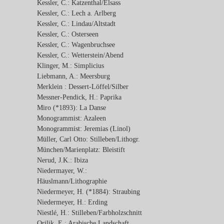
Kessler, C.: Katzenthal/Elsass
Kessler, C.: Lech a. Arlberg
Kessler, C.: Lindau/Altstadt
Kessler, C.: Osterseen
Kessler, C.: Wagenbruchsee
Kessler, C.: Wetterstein/Abend
Klinger, M.: Simplicius
Liebmann, A.: Meersburg
Merklein : Dessert-Löffel/Silber
Messner-Pendick, H.: Paprika
Miro (*1893): La Danse
Monogrammist: Azaleen
Monogrammist: Jeremias (Linol)
Müller, Carl Otto: Stilleben/Lithogr.
München/Marienplatz: Bleistift
Nerud, J.K.: Ibiza
Niedermayer, W.:
Häuslmann/Lithographie
Niedermeyer, H. (*1884): Straubing
Niedermeyer, H.: Erding
Niestlé, H.: Stilleben/Farbholzschnitt
Orilik, E.: Arabische Landschaft