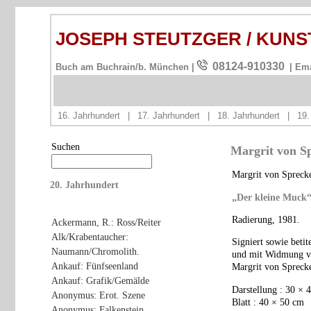
JOSEPH STEUTZGER / KUN
08124-910330
Buch am Buchrain/b. München |
| Em
16. Jahrhundert
|
17. Jahrhundert
|
18. Jahrhundert
|
19.
Suchen
Margrit von Sp
Margrit von Spreck
20. Jahrhundert
„Der kleine Muck
Radierung, 1981.
Ackermann, R.: Ross/Reiter
Alk/Krabentaucher:
Signiert sowie betite
Naumann/Chromolith.
und mit Widmung ver
Ankauf: Fünfseenland
Margrit von Sprecke
Ankauf: Grafik/Gemälde
Darstellung : 30 × 
Anonymus: Erot. Szene
Blatt : 40 × 50 cm
Anonymus: Falkenstein