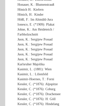
Honauer, K.: Blumenstrauß
Hönich H.: Kiefern
Hönich, H.: Kinder
Hößl, F.: Im Altmühl-Jura
Ionesco, E. (*1909): Plakat
Johne, K.: Am Heideteich /
Farbholzschnitt
Juon, K.: Sergijew Possad
Juon, K.: Sergijew Possad
Juon, K.: Sergijew Possad
Juon, K.: Sergijew Possad
Juon, K.: Sergijew Possad
Karlsruher Majolika
Kasimir, L. (1881): Wien
Kasimir, L.: Lilienfeld
Kasimir-Hoernes, T.: Forni
Kessler, C. (*1876): Alpspitze
Kessler, C. (*1876): Coburg
Kessler, C. (*1876): Drachensee
Kessler, C. (*1876): H. Göll
Kessler, C. (*1876): Hindelang