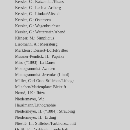
Kessler, C.: Katzenthal/Elsass
Kessler, C.: Lech a. Arlberg
Kessler, C.: Lindau/Altstadt
Kessler, C.: Osterseen
Kessler, C.: Wagenbruchsee
Kessler, C.: Wetterstein/Abend
Klinger, M.: Simplicius
Liebmann, A.: Meersburg
Merklein : Dessert-Löffel/Silber
Messner-Pendick, H.: Paprika
Miro (*1893): La Danse
Monogrammist: Azaleen
Monogrammist: Jeremias (Linol)
Müller, Carl Otto: Stilleben/Lithogr.
München/Marienplatz: Bleistift
Nerud, J.K.: Ibiza
Niedermayer, W.:
Häuslmann/Lithographie
Niedermeyer, H. (*1884): Straubing
Niedermeyer, H.: Erding
Niestlé, H.: Stilleben/Farbholzschnitt
Orilik, E.: Arabische Landschaft