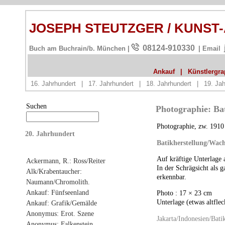
JOSEPH STEUTZGER / KUNST
08124-910330
Buch am Buchrain/b. München |
| Email
Ankauf
|
Künstlergrap
16. Jahrhundert
|
17. Jahrhundert
|
18. Jahrhundert
|
19. Jah
Suchen
Photographie: Ba
Photographie, zw. 1910
20. Jahrhundert
Batikherstellung/Wac
Auf kräftige Unterlage 
Ackermann, R.: Ross/Reiter
In der Schrägsicht als g
Alk/Krabentaucher:
erkennbar.
Naumann/Chromolith.
Ankauf: Fünfseenland
Photo : 17 × 23 cm
Unterlage (etwas altfle
Ankauf: Grafik/Gemälde
Anonymus: Erot. Szene
Jakarta/Indonesien/Bati
Anonymus: Falkenstein