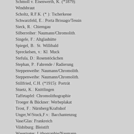
Schmoll v. Eisenwerth, K. (*1879):
Windsbraut
Scholtz, R.F.K. (* ): Tscherkesse
Schwarzfeld, E.: Porta Brissago/Tessin
Sieck, R.: Chiemgau
Silberreiher: Naumann/Chromolith.
Singele, F.: Altglashütte
Spiegel, B.: St. Willibald
Spreckelsen, v.: Kl. Muck
Stefula, D.: Rosenstöckchen
Stephan, P.: Fahrende / Radierung
Steppenweihe: Naumann/Chromolith.
Steppenweihe: Naumann/Chromolith.
Stillfried, C.H. (*1915): Porträt
Stuetz, K.: Knittlingen
Taffetapfel: Chromolithographie
Troeger & Bückner: Werbeplakat
Trost, F.: Nürnberg/Kraftshof
Unger,W/Stuck,F.v.: Bacchantenzug
Vase/Glas: Frankreich
Vilsbiburg: Bleistift
Wasertreter: Lithographie/Naumann