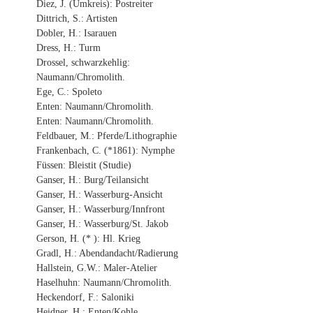
Diez, J. (Umkreis): Postreiter
Dittrich, S.: Artisten
Dobler, H.: Isarauen
Dress, H.: Turm
Drossel, schwarzkehlig:
Naumann/Chromolith.
Ege, C.: Spoleto
Enten: Naumann/Chromolith.
Enten: Naumann/Chromolith.
Feldbauer, M.: Pferde/Lithographie
Frankenbach, C. (*1861): Nymphe
Füssen: Bleistit (Studie)
Ganser, H.: Burg/Teilansicht
Ganser, H.: Wasserburg-Ansicht
Ganser, H.: Wasserburg/Innfront
Ganser, H.: Wasserburg/St. Jakob
Gerson, H. (* ): Hl. Krieg
Gradl, H.: Abendandacht/Radierung
Hallstein, G.W.: Maler-Atelier
Haselhuhn: Naumann/Chromolith.
Heckendorf, F.: Saloniki
Heidner, H.: Enten/Kohle