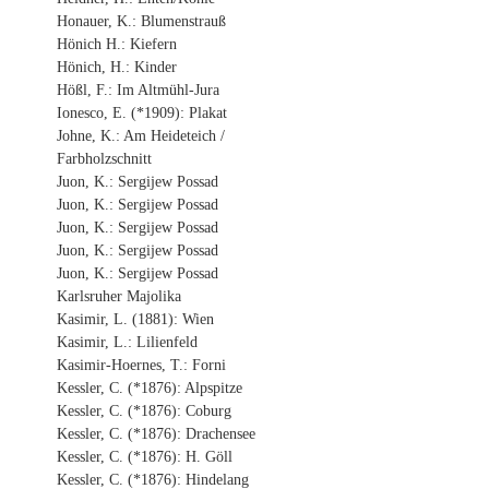
Honauer, K.: Blumenstrauß
Hönich H.: Kiefern
Hönich, H.: Kinder
Hößl, F.: Im Altmühl-Jura
Ionesco, E. (*1909): Plakat
Johne, K.: Am Heideteich /
Farbholzschnitt
Juon, K.: Sergijew Possad
Juon, K.: Sergijew Possad
Juon, K.: Sergijew Possad
Juon, K.: Sergijew Possad
Juon, K.: Sergijew Possad
Karlsruher Majolika
Kasimir, L. (1881): Wien
Kasimir, L.: Lilienfeld
Kasimir-Hoernes, T.: Forni
Kessler, C. (*1876): Alpspitze
Kessler, C. (*1876): Coburg
Kessler, C. (*1876): Drachensee
Kessler, C. (*1876): H. Göll
Kessler, C. (*1876): Hindelang