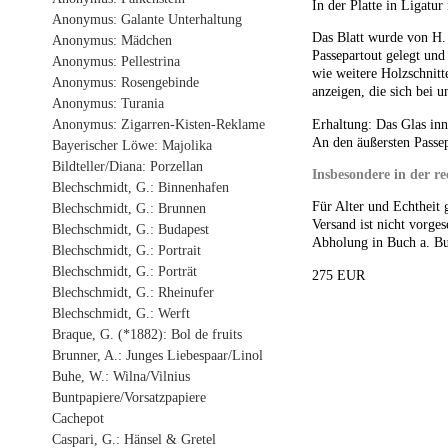
In der Platte in Ligat
Anonymus: Galante Unterhaltung
Das Blatt wurde von H. N
Anonymus: Mädchen
Passepartout gelegt und
Anonymus: Pellestrina
wie weitere Holzschnit
Anonymus: Rosengebinde
anzeigen, die sich bei u
Anonymus: Turania
Erhaltung: Das Glas inne
Anonymus: Zigarren-Kisten-Reklame
An den äußersten Passep
Bayerischer Löwe: Majolika
Bildteller/Diana: Porzellan
Insbesondere in der re
Blechschmidt, G.: Binnenhafen
Für Alter und Echtheit 
Blechschmidt, G.: Brunnen
Versand ist nicht vorges
Blechschmidt, G.: Budapest
Abholung in Buch a. Bu
Blechschmidt, G.: Portrait
Blechschmidt, G.: Porträt
275 EUR
Blechschmidt, G.: Rheinufer
Blechschmidt, G.: Werft
Braque, G. (*1882): Bol de fruits
Brunner, A.: Junges Liebespaar/Linol
Buhe, W.: Wilna/Vilnius
Buntpapiere/Vorsatzpapiere
Cachepot
Caspari, G.: Hänsel & Gretel