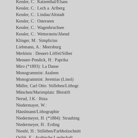
Kessler, C.: Katzenthal/Elsass
Kessler, C.: Lech a. Arlberg
Kessler, C.: Lindau/Altstadt
Kessler, C.: Osterseen
Kessler, C.: Wagenbruchsee
Kessler, C.: Wetterstein/Abend
Klinger, M.: Simplicius
Liebmann, A.: Meersburg
Merklein : Dessert-Löffel/Silber
Messner-Pendick, H.: Paprika
Miro (*1893): La Danse
Monogrammist: Azaleen
Monogrammist: Jeremias (Linol)
Müller, Carl Otto: Stilleben/Lithogr.
München/Marienplatz: Bleistift
Nerud, J.K.: Ibiza
Niedermayer, W.:
Häuslmann/Lithographie
Niedermeyer, H. (*1884): Straubing
Niedermeyer, H.: Erding
Niestlé, H.: Stilleben/Farbholzschnitt
Orilik, E.: Arabische Landschaft