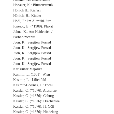
Honauer, K.: Blumenstrauß
Hönich H.: Kiefern
Hönich, H.: Kinder
Hößl, F.: Im Altmühl-Jura
Ionesco, E. (*1909): Plakat
Johne, K.: Am Heideteich /
Farbholzschnitt
Juon, K.: Sergijew Possad
Juon, K.: Sergijew Possad
Juon, K.: Sergijew Possad
Juon, K.: Sergijew Possad
Juon, K.: Sergijew Possad
Karlsruher Majolika
Kasimir, L. (1881): Wien
Kasimir, L.: Lilienfeld
Kasimir-Hoernes, T.: Forni
Kessler, C. (*1876): Alpspitze
Kessler, C. (*1876): Coburg
Kessler, C. (*1876): Drachensee
Kessler, C. (*1876): H. Göll
Kessler, C. (*1876): Hindelang