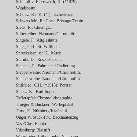
Schmoll v. Eisenwerth, K. (*1879):
Windsbraut
Scholtz, R.F.K. (* ): Tscherkesse
Schwarzfeld, E.: Porta Brissago/Tessin
Sieck, R.: Chiemgau
Silberreiher: Naumann/Chromolith.
Singele, F.: Altglashütte
Spiegel, B.: St. Willibald
Spreckelsen, v.: Kl. Muck
Stefula, D.: Rosenstöckchen
Stephan, P.: Fahrende / Radierung
Steppenweihe: Naumann/Chromolith.
Steppenweihe: Naumann/Chromolith.
Stillfried, C.H. (*1915): Porträt
Stuetz, K.: Knittlingen
Taffetapfel: Chromolithographie
Troeger & Bückner: Werbeplakat
Trost, F.: Nürnberg/Kraftshof
Unger,W/Stuck,F.v.: Bacchantenzug
Vase/Glas: Frankreich
Vilsbiburg: Bleistift
Wasertreter: Lithographie/Naumann