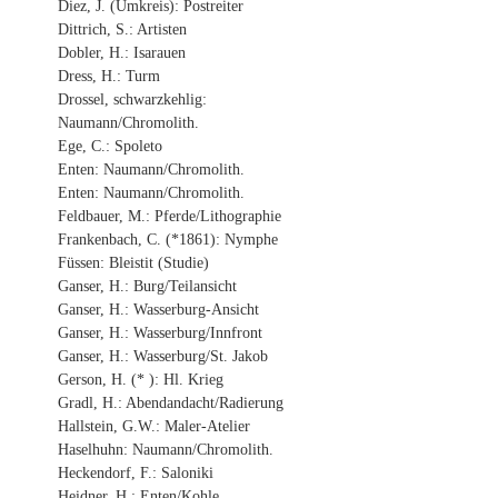
Diez, J. (Umkreis): Postreiter
Dittrich, S.: Artisten
Dobler, H.: Isarauen
Dress, H.: Turm
Drossel, schwarzkehlig:
Naumann/Chromolith.
Ege, C.: Spoleto
Enten: Naumann/Chromolith.
Enten: Naumann/Chromolith.
Feldbauer, M.: Pferde/Lithographie
Frankenbach, C. (*1861): Nymphe
Füssen: Bleistit (Studie)
Ganser, H.: Burg/Teilansicht
Ganser, H.: Wasserburg-Ansicht
Ganser, H.: Wasserburg/Innfront
Ganser, H.: Wasserburg/St. Jakob
Gerson, H. (* ): Hl. Krieg
Gradl, H.: Abendandacht/Radierung
Hallstein, G.W.: Maler-Atelier
Haselhuhn: Naumann/Chromolith.
Heckendorf, F.: Saloniki
Heidner, H.: Enten/Kohle