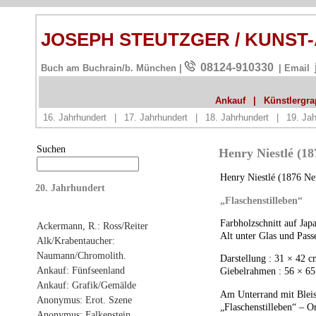
JOSEPH STEUTZGER / KUNST
08124-910330
Buch am Buchrain/b. München |
| Email
Ankauf
|
Künstlergrap
16. Jahrhundert
|
17. Jahrhundert
|
18. Jahrhundert
|
19. Jah
Suchen
Henry Niestlé (18
Henry Niestlé (1876 Ne
20. Jahrhundert
„Flaschenstilleben“
Farbholzschnitt auf Jap
Ackermann, R.: Ross/Reiter
Alt unter Glas und Passe
Alk/Krabentaucher:
Naumann/Chromolith.
Darstellung : 31 × 42 
Ankauf: Fünfseenland
Giebelrahmen : 56 × 6
Ankauf: Grafik/Gemälde
Am Unterrand mit Bleist
Anonymus: Erot. Szene
„Flaschenstilleben“ – O
Anonymus: Falkenstein