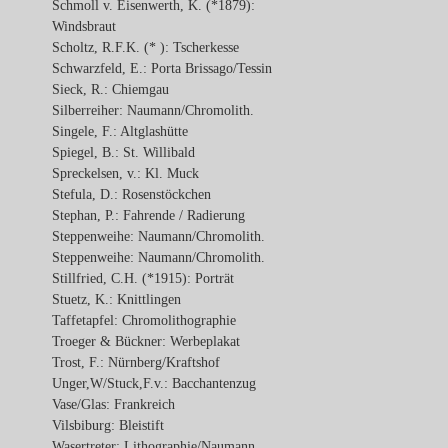
Schmoll v. Eisenwerth, K. (*1879):
Windsbraut
Scholtz, R.F.K. (* ): Tscherkesse
Schwarzfeld, E.: Porta Brissago/Tessin
Sieck, R.: Chiemgau
Silberreiher: Naumann/Chromolith.
Singele, F.: Altglashütte
Spiegel, B.: St. Willibald
Spreckelsen, v.: Kl. Muck
Stefula, D.: Rosenstöckchen
Stephan, P.: Fahrende / Radierung
Steppenweihe: Naumann/Chromolith.
Steppenweihe: Naumann/Chromolith.
Stillfried, C.H. (*1915): Porträt
Stuetz, K.: Knittlingen
Taffetapfel: Chromolithographie
Troeger & Bückner: Werbeplakat
Trost, F.: Nürnberg/Kraftshof
Unger,W/Stuck,F.v.: Bacchantenzug
Vase/Glas: Frankreich
Vilsbiburg: Bleistift
Wasertreter: Lithographie/Naumann