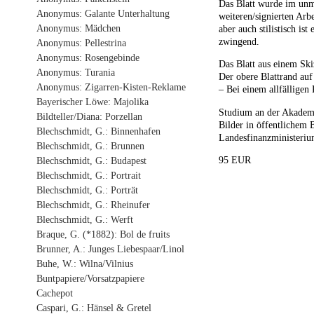
Das Blatt wurde im un
Anonymus: Galante Unterhaltung
weiteren/signierten Arb
Anonymus: Mädchen
aber auch stilistisch i
zwingend.
Anonymus: Pellestrina
Anonymus: Rosengebinde
Das Blatt aus einem Sk
Anonymus: Turania
Der obere Blattrand auf
Anonymus: Zigarren-Kisten-Reklame
– Bei einem allfälligen
Bayerischer Löwe: Majolika
Studium an der Akademie
Bildteller/Diana: Porzellan
Bilder in öffentlichem 
Blechschmidt, G.: Binnenhafen
Landesfinanzministeriu
Blechschmidt, G.: Brunnen
95 EUR
Blechschmidt, G.: Budapest
Blechschmidt, G.: Portrait
Blechschmidt, G.: Porträt
Blechschmidt, G.: Rheinufer
Blechschmidt, G.: Werft
Braque, G. (*1882): Bol de fruits
Brunner, A.: Junges Liebespaar/Linol
Buhe, W.: Wilna/Vilnius
Buntpapiere/Vorsatzpapiere
Cachepot
Caspari, G.: Hänsel & Gretel