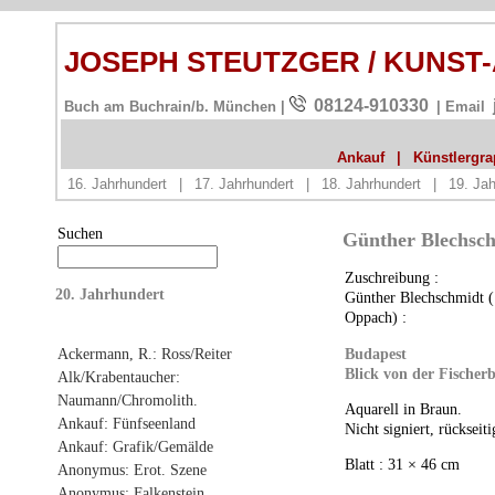
JOSEPH STEUTZGER / KUNST
08124-910330
Buch am Buchrain/b. München |
| Email
Ankauf
|
Künstlergrap
16. Jahrhundert
|
17. Jahrhundert
|
18. Jahrhundert
|
19. Jah
Suchen
Günther Blechsch
Zuschreibung :
20. Jahrhundert
Günther Blechschmidt (
Oppach) :
Budapest
Ackermann, R.: Ross/Reiter
Blick von der Fischerb
Alk/Krabentaucher:
Naumann/Chromolith.
Aquarell in Braun.
Ankauf: Fünfseenland
Nicht signiert, rückseiti
Ankauf: Grafik/Gemälde
Blatt : 31 × 46 cm
Anonymus: Erot. Szene
Anonymus: Falkenstein