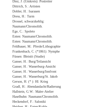
Diez, J. (Umkreis): Postreiter
Dittrich, S.: Artisten
Dobler, H.: Isarauen
Dress, H.: Turm
Drossel, schwarzkehlig:
Naumann/Chromolith.
Ege, C.: Spoleto
Enten: Naumann/Chromolith.
Enten: Naumann/Chromolith.
Feldbauer, M.: Pferde/Lithographie
Frankenbach, C. (*1861): Nymphe
Füssen: Bleistit (Studie)
Ganser, H.: Burg/Teilansicht
Ganser, H.: Wasserburg-Ansicht
Ganser, H.: Wasserburg/Innfront
Ganser, H.: Wasserburg/St. Jakob
Gerson, H. (* ): Hl. Krieg
Gradl, H.: Abendandacht/Radierung
Hallstein, G.W.: Maler-Atelier
Haselhuhn: Naumann/Chromolith.
Heckendorf, F.: Saloniki
Heidner, H.: Enten/Kohle