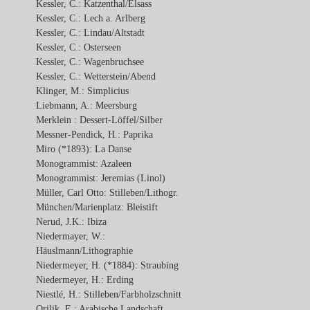
Kessler, C.: Katzenthal/Elsass
Kessler, C.: Lech a. Arlberg
Kessler, C.: Lindau/Altstadt
Kessler, C.: Osterseen
Kessler, C.: Wagenbruchsee
Kessler, C.: Wetterstein/Abend
Klinger, M.: Simplicius
Liebmann, A.: Meersburg
Merklein : Dessert-Löffel/Silber
Messner-Pendick, H.: Paprika
Miro (*1893): La Danse
Monogrammist: Azaleen
Monogrammist: Jeremias (Linol)
Müller, Carl Otto: Stilleben/Lithogr.
München/Marienplatz: Bleistift
Nerud, J.K.: Ibiza
Niedermayer, W.:
Häuslmann/Lithographie
Niedermeyer, H. (*1884): Straubing
Niedermeyer, H.: Erding
Niestlé, H.: Stilleben/Farbholzschnitt
Orilik, E.: Arabische Landschaft