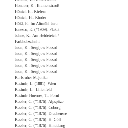
Honauer, K.: Blumenstrauß
Hönich H.: Kiefern
Hönich, H.: Kinder
Hößl, F.: Im Altmühl-Jura
Ionesco, E. (*1909): Plakat
Johne, K.: Am Heideteich /
Farbholzschnitt
Juon, K.: Sergijew Possad
Juon, K.: Sergijew Possad
Juon, K.: Sergijew Possad
Juon, K.: Sergijew Possad
Juon, K.: Sergijew Possad
Karlsruher Majolika
Kasimir, L. (1881): Wien
Kasimir, L.: Lilienfeld
Kasimir-Hoernes, T.: Forni
Kessler, C. (*1876): Alpspitze
Kessler, C. (*1876): Coburg
Kessler, C. (*1876): Drachensee
Kessler, C. (*1876): H. Göll
Kessler, C. (*1876): Hindelang