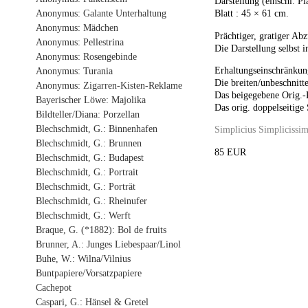
Darstellung (einschl. Pl
Anonymus: Galante Unterhaltung
Blatt : 45 × 61 cm.
Anonymus: Mädchen
Prächtiger, gratiger Abz
Anonymus: Pellestrina
Die Darstellung selbst 
Anonymus: Rosengebinde
Erhaltungseinschränkun
Anonymus: Turania
Die breiten/unbeschnitt
Anonymus: Zigarren-Kisten-Reklame
Das beigegebene Orig.-
Bayerischer Löwe: Majolika
Das orig. doppelseitige
Bildteller/Diana: Porzellan
Blechschmidt, G.: Binnenhafen
Simplicius Simplicissi
Blechschmidt, G.: Brunnen
85 EUR
Blechschmidt, G.: Budapest
Blechschmidt, G.: Portrait
Blechschmidt, G.: Porträt
Blechschmidt, G.: Rheinufer
Blechschmidt, G.: Werft
Braque, G. (*1882): Bol de fruits
Brunner, A.: Junges Liebespaar/Linol
Buhe, W.: Wilna/Vilnius
Buntpapiere/Vorsatzpapiere
Cachepot
Caspari, G.: Hänsel & Gretel