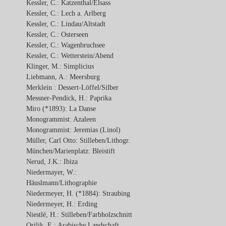
Kessler, C.: Katzenthal/Elsass
Kessler, C.: Lech a. Arlberg
Kessler, C.: Lindau/Altstadt
Kessler, C.: Osterseen
Kessler, C.: Wagenbruchsee
Kessler, C.: Wetterstein/Abend
Klinger, M.: Simplicius
Liebmann, A.: Meersburg
Merklein : Dessert-Löffel/Silber
Messner-Pendick, H.: Paprika
Miro (*1893): La Danse
Monogrammist: Azaleen
Monogrammist: Jeremias (Linol)
Müller, Carl Otto: Stilleben/Lithogr.
München/Marienplatz: Bleistift
Nerud, J.K.: Ibiza
Niedermayer, W.:
Häuslmann/Lithographie
Niedermeyer, H. (*1884): Straubing
Niedermeyer, H.: Erding
Niestlé, H.: Stilleben/Farbholzschnitt
Orilik, E.: Arabische Landschaft