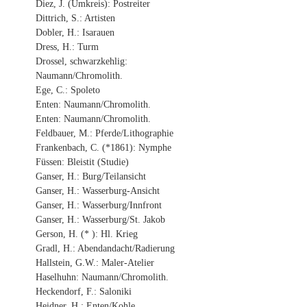
Diez, J. (Umkreis): Postreiter
Dittrich, S.: Artisten
Dobler, H.: Isarauen
Dress, H.: Turm
Drossel, schwarzkehlig:
Naumann/Chromolith.
Ege, C.: Spoleto
Enten: Naumann/Chromolith.
Enten: Naumann/Chromolith.
Feldbauer, M.: Pferde/Lithographie
Frankenbach, C. (*1861): Nymphe
Füssen: Bleistit (Studie)
Ganser, H.: Burg/Teilansicht
Ganser, H.: Wasserburg-Ansicht
Ganser, H.: Wasserburg/Innfront
Ganser, H.: Wasserburg/St. Jakob
Gerson, H. (* ): Hl. Krieg
Gradl, H.: Abendandacht/Radierung
Hallstein, G.W.: Maler-Atelier
Haselhuhn: Naumann/Chromolith.
Heckendorf, F.: Saloniki
Heidner, H.: Enten/Kohle