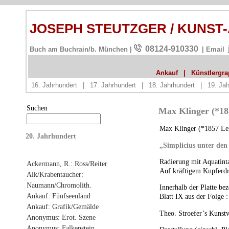
JOSEPH STEUTZGER / KUNST
08124-910330
Buch am Buchrain/b. München |
| Email
Ankauf
|
Künstlergrap
16. Jahrhundert
|
17. Jahrhundert
|
18. Jahrhundert
|
19. Jah
Suchen
Max Klinger (*185
Max Klinger (*1857 Lei
20. Jahrhundert
„Simplicius unter den
Radierung mit Aquatinta
Ackermann, R.: Ross/Reiter
Auf kräftigem Kupferdr
Alk/Krabentaucher:
Naumann/Chromolith.
Innerhalb der Platte be
Ankauf: Fünfseenland
Blatt IX aus der Folge 
Ankauf: Grafik/Gemälde
Theo. Stroefer’s Kunstv
Anonymus: Erot. Szene
Anonymus: Falkenstein