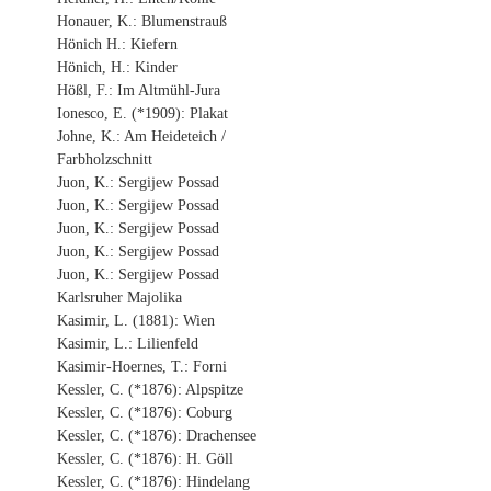
Honauer, K.: Blumenstrauß
Hönich H.: Kiefern
Hönich, H.: Kinder
Hößl, F.: Im Altmühl-Jura
Ionesco, E. (*1909): Plakat
Johne, K.: Am Heideteich /
Farbholzschnitt
Juon, K.: Sergijew Possad
Juon, K.: Sergijew Possad
Juon, K.: Sergijew Possad
Juon, K.: Sergijew Possad
Juon, K.: Sergijew Possad
Karlsruher Majolika
Kasimir, L. (1881): Wien
Kasimir, L.: Lilienfeld
Kasimir-Hoernes, T.: Forni
Kessler, C. (*1876): Alpspitze
Kessler, C. (*1876): Coburg
Kessler, C. (*1876): Drachensee
Kessler, C. (*1876): H. Göll
Kessler, C. (*1876): Hindelang