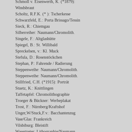
Schmoll v. Eisenwerth, K. (*1879):
Windsbraut
Scholtz, R.F.K. (* ): Tscherkesse
Schwarzfeld, E.: Porta Brissago/Tessin
Sieck, R.: Chiemgau
Silberreiher: Naumann/Chromolith.
Singele, F.: Altglashütte
Spiegel, B.: St. Willibald
Spreckelsen, v.: Kl. Muck
Stefula, D.: Rosenstöckchen
Stephan, P.: Fahrende / Radierung
Steppenweihe: Naumann/Chromolith.
Steppenweihe: Naumann/Chromolith.
Stillfried, C.H. (*1915): Porträt
Stuetz, K.: Knittlingen
Taffetapfel: Chromolithographie
Troeger & Bückner: Werbeplakat
Trost, F.: Nürnberg/Kraftshof
Unger,W/Stuck,F.v.: Bacchantenzug
Vase/Glas: Frankreich
Vilsbiburg: Bleistift
Wasertreter: Lithographie/Naumann