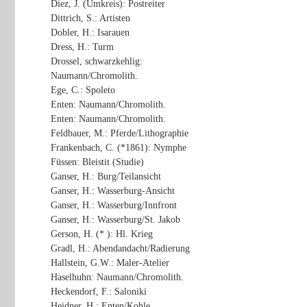
Diez, J. (Umkreis): Postreiter
Dittrich, S.: Artisten
Dobler, H.: Isarauen
Dress, H.: Turm
Drossel, schwarzkehlig:
Naumann/Chromolith.
Ege, C.: Spoleto
Enten: Naumann/Chromolith.
Enten: Naumann/Chromolith.
Feldbauer, M.: Pferde/Lithographie
Frankenbach, C. (*1861): Nymphe
Füssen: Bleistit (Studie)
Ganser, H.: Burg/Teilansicht
Ganser, H.: Wasserburg-Ansicht
Ganser, H.: Wasserburg/Innfront
Ganser, H.: Wasserburg/St. Jakob
Gerson, H. (* ): Hl. Krieg
Gradl, H.: Abendandacht/Radierung
Hallstein, G.W.: Maler-Atelier
Haselhuhn: Naumann/Chromolith.
Heckendorf, F.: Saloniki
Heidner, H.: Enten/Kohle