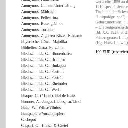
wechselte 1899 an d
Anonymus: Galante Unterhaltung
1910 spezialisierte 
Anonymus: Mädchen
Tirol und der Schwe
“Luitpoldgruppe”) u
Anonymus: Pellestrina
Gebirgsmotiven) : 1
Anonymus: Rosengebinde
– Die zeitgenössisc
Anonymus: Turania
Bd. XX, 1927, S. 21
Anonymus: Zigarren-Kisten-Reklame
Prinzregenten Luit
Bayerischer Löwe: Majolika
(Hg. Horst Ludwig),
Bildteller/Diana: Porzellan
100 EUR (reserviert
Blechschmidt, G.: Binnenhafen
Blechschmidt, G.: Brunnen
Blechschmidt, G.: Budapest
Blechschmidt, G.: Portrait
Blechschmidt, G.: Porträt
Blechschmidt, G.: Rheinufer
Blechschmidt, G.: Werft
Braque, G. (*1882): Bol de fruits
Brunner, A.: Junges Liebespaar/Linol
Buhe, W.: Wilna/Vilnius
Buntpapiere/Vorsatzpapiere
Cachepot
Caspari, G.: Hänsel & Gretel