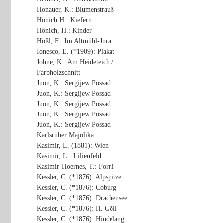
Honauer, K.: Blumenstrauß
Hönich H.: Kiefern
Hönich, H.: Kinder
Hößl, F.: Im Altmühl-Jura
Ionesco, E. (*1909): Plakat
Johne, K.: Am Heideteich /
Farbholzschnitt
Juon, K.: Sergijew Possad
Juon, K.: Sergijew Possad
Juon, K.: Sergijew Possad
Juon, K.: Sergijew Possad
Juon, K.: Sergijew Possad
Karlsruher Majolika
Kasimir, L. (1881): Wien
Kasimir, L.: Lilienfeld
Kasimir-Hoernes, T.: Forni
Kessler, C. (*1876): Alpspitze
Kessler, C. (*1876): Coburg
Kessler, C. (*1876): Drachensee
Kessler, C. (*1876): H. Göll
Kessler, C. (*1876): Hindelang