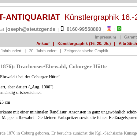
ST-ANTIQUARIAT
Künstlergraphik 16.-
joseph@steutzger.de
0160-99558800
ail
|
|
|
Impressum
|
Garant
Ankauf
|
Künstlergraphik (16.-20. Jh.)
|
Alte Stic
 Jahrhundert
|
20. Jahrhundert
|
Zeitgenössische Graphik
(*1876): Drachensee/Ehrwald, Coburger Hütte
Ehrwald / bei der Coburger Hütte“
iert, aber datiert („Aug. 1900“)
genhändig ortsbezeichnet.
 25 cm
erkante mit einer minimalen Randläsur. Ansonsten in ganz ungewöhnlich schöne
 Mappe aufbewahrt. Die kleinen Farbspritzer sowie die feinen Reißnagelspuren
urde 1876 in Coburg geboren. Er besuchte zunächst die Kgl.-Sächsische Kunst