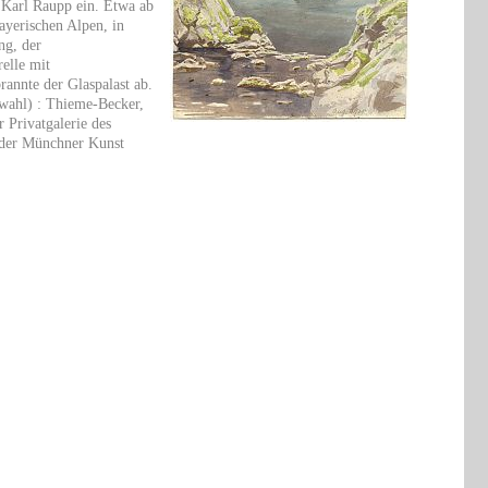
 Karl Raupp ein. Etwa ab
bayerischen Alpen, in
ng, der
elle mit
annte der Glaspalast ab.
uswahl) : Thieme-Becker,
 Privatgalerie des
 der Münchner Kunst