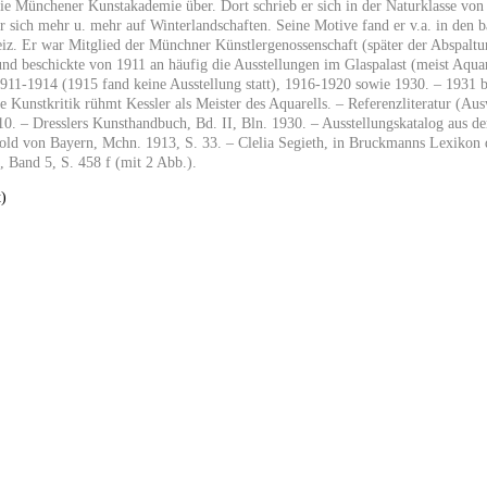
ie Münchener Kunstakademie über. Dort schrieb er sich in der Naturklasse von
er sich mehr u. mehr auf Winterlandschaften. Seine Motive fand er v.a. in den 
iz. Er war Mitglied der Münchner Künstlergenossenschaft (später der Abspaltu
nd beschickte von 1911 an häufig die Ausstellungen im Glaspalast (meist Aquar
911-1914 (1915 fand keine Ausstellung statt), 1916-1920 sowie 1930. – 1931 br
he Kunstkritik rühmt Kessler als Meister des Aquarells. – Referenzliteratur (A
0. – Dresslers Kunsthandbuch, Bd. II, Bln. 1930. – Ausstellungskatalog aus der
pold von Bayern, Mchn. 1913, S. 33. – Clelia Segieth, in Bruckmanns Lexikon
 Band 5, S. 458 f (mit 2 Abb.).
)