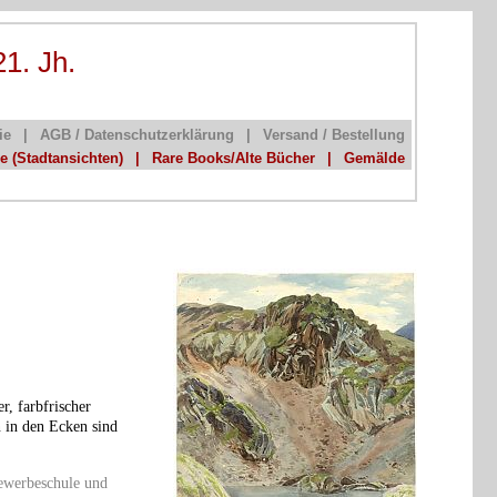
21. Jh.
ie
|
AGB / Datenschutzerklärung
|
Versand / Bestellung
he (Stadtansichten)
|
Rare Books/Alte Bücher
|
Gemälde
r, farbfrischer
 in den Ecken sind
gewerbeschule und