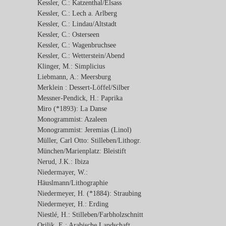
Kessler, C.: Katzenthal/Elsass
Kessler, C.: Lech a. Arlberg
Kessler, C.: Lindau/Altstadt
Kessler, C.: Osterseen
Kessler, C.: Wagenbruchsee
Kessler, C.: Wetterstein/Abend
Klinger, M.: Simplicius
Liebmann, A.: Meersburg
Merklein : Dessert-Löffel/Silber
Messner-Pendick, H.: Paprika
Miro (*1893): La Danse
Monogrammist: Azaleen
Monogrammist: Jeremias (Linol)
Müller, Carl Otto: Stilleben/Lithogr.
München/Marienplatz: Bleistift
Nerud, J.K.: Ibiza
Niedermayer, W.:
Häuslmann/Lithographie
Niedermeyer, H. (*1884): Straubing
Niedermeyer, H.: Erding
Niestlé, H.: Stilleben/Farbholzschnitt
Orilik, E.: Arabische Landschaft