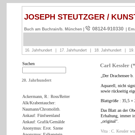
JOSEPH STEUTZGER / KUN
08124-910330
Buch am Buchrain/b. München |
| Em
16. Jahrhundert
|
17. Jahrhundert
|
18. Jahrhundert
|
19.
Suchen
Carl Kessler 
„Der Drachensee b. 
20. Jahrhundert
Aquarell, nicht sign
sowie rückseitig ei
Ackermann, R.: Ross/Reiter
Blattgröße : 35,5 ×
Alk/Krabentaucher:
Naumann/Chromolith.
Das Blatt an der Ob
Ankauf: Fünfseenland
Erhaltung, immer in
„original“.
Ankauf: Grafik/Gemälde
Anonymus: Erot. Szene
Vita : C. Kessler w
Anonymus: Falkenstein