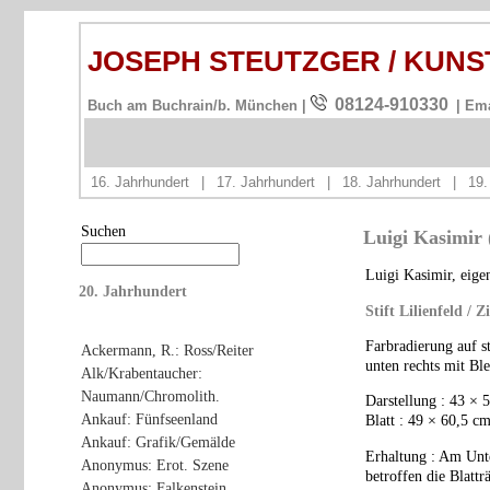
JOSEPH STEUTZGER / KUN
08124-910330
Buch am Buchrain/b. München |
| Em
16. Jahrhundert
|
17. Jahrhundert
|
18. Jahrhundert
|
19.
Suchen
Luigi Kasimir (
Luigi Kasimir, eige
20. Jahrhundert
Stift Lilienfeld / 
Farbradierung auf s
Ackermann, R.: Ross/Reiter
unten rechts mit Blei
Alk/Krabentaucher:
Naumann/Chromolith.
Darstellung : 43 × 
Ankauf: Fünfseenland
Blatt : 49 × 60,5 c
Ankauf: Grafik/Gemälde
Erhaltung : Am Unte
Anonymus: Erot. Szene
betroffen die Blattr
Anonymus: Falkenstein