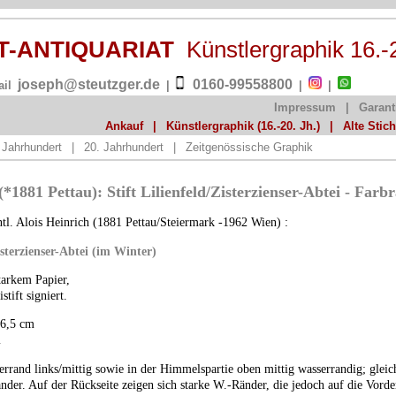
ST-ANTIQUARIAT
Künstlergraphik 16.-
joseph@steutzger.de
0160-99558800
ail
|
|
|
Impressum
|
Garant
Ankauf
|
Künstlergraphik (16.-20. Jh.)
|
Alte Stic
 Jahrhundert
|
20. Jahrhundert
|
Zeitgenössische Graphik
*1881 Pettau): Stift Lilienfeld/Zisterzienser-Abtei - Farb
ntl. Alois Heinrich (1881 Pettau/Steiermark -1962 Wien) :
Zisterzienser-Abtei (im Winter)
tarkem Papier,
stift signiert.
56,5 cm
m
rrand links/mittig sowie in der Himmelspartie oben mittig wasserrandig; gleich
änder. Auf der Rückseite zeigen sich starke W.-Ränder, die jedoch auf die Vorde