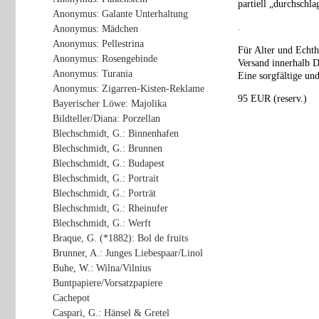
partiell „durchschla
Anonymus: Galante Unterhaltung
.
Anonymus: Mädchen
Anonymus: Pellestrina
Für Alter und Echth
Anonymus: Rosengebinde
Versand innerhalb D
Anonymus: Turania
Eine sorgfältige und
Anonymus: Zigarren-Kisten-Reklame
95 EUR (reserv.)
Bayerischer Löwe: Majolika
Bildteller/Diana: Porzellan
Blechschmidt, G.: Binnenhafen
Blechschmidt, G.: Brunnen
Blechschmidt, G.: Budapest
Blechschmidt, G.: Portrait
Blechschmidt, G.: Porträt
Blechschmidt, G.: Rheinufer
Blechschmidt, G.: Werft
Braque, G. (*1882): Bol de fruits
Brunner, A.: Junges Liebespaar/Linol
Buhe, W.: Wilna/Vilnius
Buntpapiere/Vorsatzpapiere
Cachepot
Caspari, G.: Hänsel & Gretel