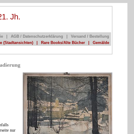
21. Jh.
ie
|
AGB / Datenschutzerklärung
|
Versand / Bestellung
he (Stadtansichten)
|
Rare Books/Alte Bücher
|
Gemälde
radierung
falls
rseite nur