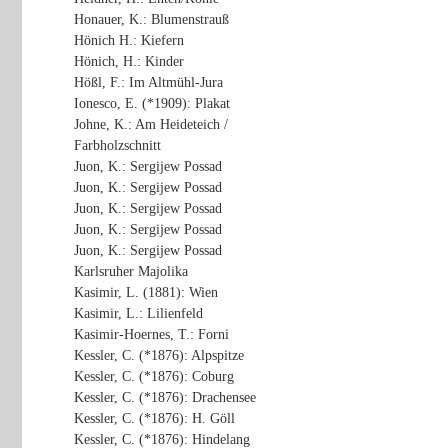
Honauer, K.: Blumenstrauß
Hönich H.: Kiefern
Hönich, H.: Kinder
Hößl, F.: Im Altmühl-Jura
Ionesco, E. (*1909): Plakat
Johne, K.: Am Heideteich /
Farbholzschnitt
Juon, K.: Sergijew Possad
Juon, K.: Sergijew Possad
Juon, K.: Sergijew Possad
Juon, K.: Sergijew Possad
Juon, K.: Sergijew Possad
Karlsruher Majolika
Kasimir, L. (1881): Wien
Kasimir, L.: Lilienfeld
Kasimir-Hoernes, T.: Forni
Kessler, C. (*1876): Alpspitze
Kessler, C. (*1876): Coburg
Kessler, C. (*1876): Drachensee
Kessler, C. (*1876): H. Göll
Kessler, C. (*1876): Hindelang