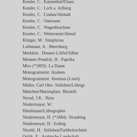
Kessler, C.: Katzenthal/Elsass
Kessler, C.: Lech a. Arlberg
Kessler, C.: Lindau/Altstadt
Kessler, C.: Osterseen
Kessler, C.: Wagenbruchsee
Kessler, C.: Wetterstein/Abend
Klinger, M.: Simplicius
Liebmann, A.: Meersburg
Merklein : Dessert-Löffel/Silber
Messner-Pendick, H.: Paprika
Miro (*1893): La Danse
Monogrammist: Azaleen
Monogrammist: Jeremias (Linol)
Müller, Carl Otto: Stilleben/Lithogr.
München/Marienplatz: Bleistift
Nerud, J.K.: Ibiza
Niedermayer, W.:
Häuslmann/Lithographie
Niedermeyer, H. (*1884): Straubing
Niedermeyer, H.: Erding
Niestlé, H.: Stilleben/Farbholzschnitt
Orilik, E.: Arabische Landschaft