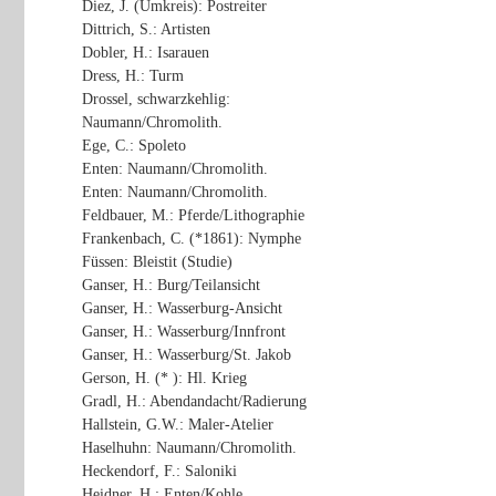
Diez, J. (Umkreis): Postreiter
Dittrich, S.: Artisten
Dobler, H.: Isarauen
Dress, H.: Turm
Drossel, schwarzkehlig:
Naumann/Chromolith.
Ege, C.: Spoleto
Enten: Naumann/Chromolith.
Enten: Naumann/Chromolith.
Feldbauer, M.: Pferde/Lithographie
Frankenbach, C. (*1861): Nymphe
Füssen: Bleistit (Studie)
Ganser, H.: Burg/Teilansicht
Ganser, H.: Wasserburg-Ansicht
Ganser, H.: Wasserburg/Innfront
Ganser, H.: Wasserburg/St. Jakob
Gerson, H. (* ): Hl. Krieg
Gradl, H.: Abendandacht/Radierung
Hallstein, G.W.: Maler-Atelier
Haselhuhn: Naumann/Chromolith.
Heckendorf, F.: Saloniki
Heidner, H.: Enten/Kohle