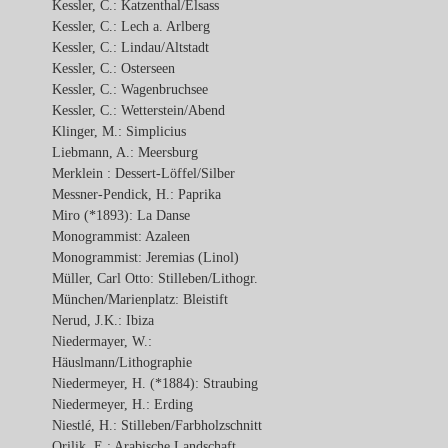
Kessler, C.: Katzenthal/Elsass
Kessler, C.: Lech a. Arlberg
Kessler, C.: Lindau/Altstadt
Kessler, C.: Osterseen
Kessler, C.: Wagenbruchsee
Kessler, C.: Wetterstein/Abend
Klinger, M.: Simplicius
Liebmann, A.: Meersburg
Merklein : Dessert-Löffel/Silber
Messner-Pendick, H.: Paprika
Miro (*1893): La Danse
Monogrammist: Azaleen
Monogrammist: Jeremias (Linol)
Müller, Carl Otto: Stilleben/Lithogr.
München/Marienplatz: Bleistift
Nerud, J.K.: Ibiza
Niedermayer, W.:
Häuslmann/Lithographie
Niedermeyer, H. (*1884): Straubing
Niedermeyer, H.: Erding
Niestlé, H.: Stilleben/Farbholzschnitt
Orilik, E.: Arabische Landschaft