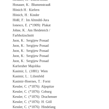
Honauer, K.: Blumenstrauß
Hönich H.: Kiefern
Hönich, H.: Kinder
Hößl, F.: Im Altmühl-Jura
Ionesco, E. (*1909): Plakat
Johne, K.: Am Heideteich /
Farbholzschnitt
Juon, K.: Sergijew Possad
Juon, K.: Sergijew Possad
Juon, K.: Sergijew Possad
Juon, K.: Sergijew Possad
Juon, K.: Sergijew Possad
Karlsruher Majolika
Kasimir, L. (1881): Wien
Kasimir, L.: Lilienfeld
Kasimir-Hoernes, T.: Forni
Kessler, C. (*1876): Alpspitze
Kessler, C. (*1876): Coburg
Kessler, C. (*1876): Drachensee
Kessler, C. (*1876): H. Göll
Kessler, C. (*1876): Hindelang