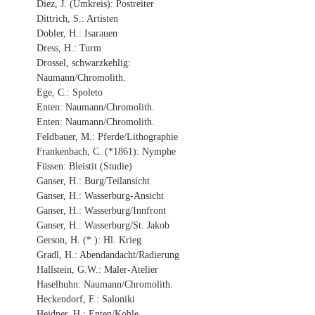
Diez, J. (Umkreis): Postreiter
Dittrich, S.: Artisten
Dobler, H.: Isarauen
Dress, H.: Turm
Drossel, schwarzkehlig:
Naumann/Chromolith.
Ege, C.: Spoleto
Enten: Naumann/Chromolith.
Enten: Naumann/Chromolith.
Feldbauer, M.: Pferde/Lithographie
Frankenbach, C. (*1861): Nymphe
Füssen: Bleistit (Studie)
Ganser, H.: Burg/Teilansicht
Ganser, H.: Wasserburg-Ansicht
Ganser, H.: Wasserburg/Innfront
Ganser, H.: Wasserburg/St. Jakob
Gerson, H. (* ): Hl. Krieg
Gradl, H.: Abendandacht/Radierung
Hallstein, G.W.: Maler-Atelier
Haselhuhn: Naumann/Chromolith.
Heckendorf, F.: Saloniki
Heidner, H.: Enten/Kohle