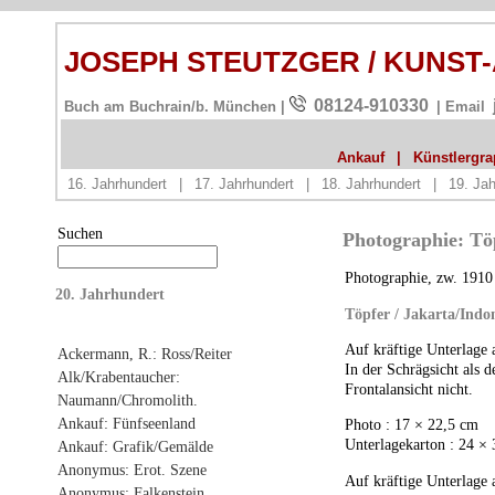
JOSEPH STEUTZGER / KUNST
08124-910330
Buch am Buchrain/b. München |
| Email
Ankauf
|
Künstlergrap
16. Jahrhundert
|
17. Jahrhundert
|
18. Jahrhundert
|
19. Jah
Suchen
Photographie: Töp
Photographie, zw. 1910
20. Jahrhundert
Töpfer / Jakarta/Indo
Auf kräftige Unterlage 
Ackermann, R.: Ross/Reiter
In der Schrägsicht als d
Alk/Krabentaucher:
Frontalansicht nicht.
Naumann/Chromolith.
Ankauf: Fünfseenland
Photo : 17 × 22,5 cm
Unterlagekarton : 24 ×
Ankauf: Grafik/Gemälde
Anonymus: Erot. Szene
Auf kräftige Unterlage 
Anonymus: Falkenstein