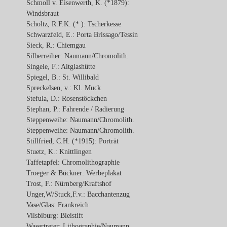
Schmoll v. Eisenwerth, K. (*1879):
Windsbraut
Scholtz, R.F.K. (* ): Tscherkesse
Schwarzfeld, E.: Porta Brissago/Tessin
Sieck, R.: Chiemgau
Silberreiher: Naumann/Chromolith.
Singele, F.: Altglashütte
Spiegel, B.: St. Willibald
Spreckelsen, v.: Kl. Muck
Stefula, D.: Rosenstöckchen
Stephan, P.: Fahrende / Radierung
Steppenweihe: Naumann/Chromolith.
Steppenweihe: Naumann/Chromolith.
Stillfried, C.H. (*1915): Porträt
Stuetz, K.: Knittlingen
Taffetapfel: Chromolithographie
Troeger & Bückner: Werbeplakat
Trost, F.: Nürnberg/Kraftshof
Unger,W/Stuck,F.v.: Bacchantenzug
Vase/Glas: Frankreich
Vilsbiburg: Bleistift
Wasertreter: Lithographie/Naumann