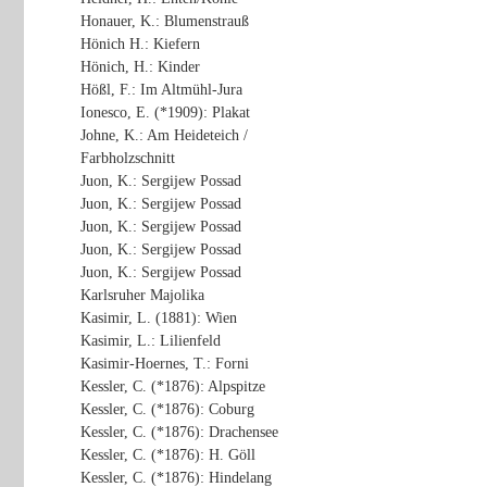
Honauer, K.: Blumenstrauß
Hönich H.: Kiefern
Hönich, H.: Kinder
Hößl, F.: Im Altmühl-Jura
Ionesco, E. (*1909): Plakat
Johne, K.: Am Heideteich /
Farbholzschnitt
Juon, K.: Sergijew Possad
Juon, K.: Sergijew Possad
Juon, K.: Sergijew Possad
Juon, K.: Sergijew Possad
Juon, K.: Sergijew Possad
Karlsruher Majolika
Kasimir, L. (1881): Wien
Kasimir, L.: Lilienfeld
Kasimir-Hoernes, T.: Forni
Kessler, C. (*1876): Alpspitze
Kessler, C. (*1876): Coburg
Kessler, C. (*1876): Drachensee
Kessler, C. (*1876): H. Göll
Kessler, C. (*1876): Hindelang