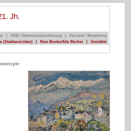
21. Jh.
ie
|
AGB / Datenschutzerklärung
|
Versand / Bestellung
he (Stadtansichten)
|
Rare Books/Alte Bücher
|
Gemälde
Monotypie