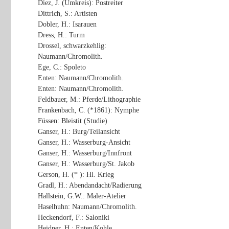
Diez, J. (Umkreis): Postreiter
Dittrich, S.: Artisten
Dobler, H.: Isarauen
Dress, H.: Turm
Drossel, schwarzkehlig:
Naumann/Chromolith.
Ege, C.: Spoleto
Enten: Naumann/Chromolith.
Enten: Naumann/Chromolith.
Feldbauer, M.: Pferde/Lithographie
Frankenbach, C. (*1861): Nymphe
Füssen: Bleistit (Studie)
Ganser, H.: Burg/Teilansicht
Ganser, H.: Wasserburg-Ansicht
Ganser, H.: Wasserburg/Innfront
Ganser, H.: Wasserburg/St. Jakob
Gerson, H. (* ): Hl. Krieg
Gradl, H.: Abendandacht/Radierung
Hallstein, G.W.: Maler-Atelier
Haselhuhn: Naumann/Chromolith.
Heckendorf, F.: Saloniki
Heidner, H.: Enten/Kohle