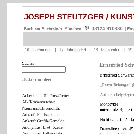
JOSEPH STEUTZGER / KUN
08124-910330
Buch am Buchrain/b. München |
| Em
16. Jahrhundert
|
17. Jahrhundert
|
18. Jahrhundert
|
19.
Suchen
Ernstfried Sch
Ernstfried Schwarz
20. Jahrhundert
„Porta Brissago“ (
Auf dem beigelegten
Ackermann, R.: Ross/Reiter
Alk/Krabentaucher:
Monotypie
Naumann/Chromolith.
unten links signiert.
Ankauf: Fünfseenland
Nicht datiert : 2. H
Ankauf: Grafik/Gemälde
Anonymus: Erot. Szene
Darstellung : ca. 4
Anonymus: Falkenstein