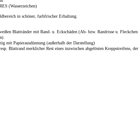
cm
RES
(Wasserzeichen)
dbereich in schöner, farbfrischer Erhaltung.
eißen Blattränder mit Rand- u. Eckschäden (Ab- bzw. Randrisse u. Fleckchen 
n).
ttig mit Papierausdünnung (außerhalb der Darstellung)
resp. Blattrand merklicher Rest eines inzwischen abgelösten Kreppstreifens, de