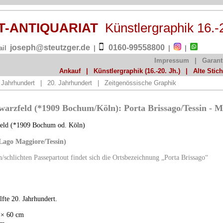
ST-ANTIQUARIAT
Künstlergraphik 16.-
joseph@steutzger.de
0160-99558800
ail
|
|
|
Impressum
|
Garant
Ankauf
|
Künstlergraphik (16.-20. Jh.)
|
Alte Stic
 Jahrhundert
|
20. Jahrhundert
|
Zeitgenössische Graphik
warzfeld (*1909 Bochum/Köln): Porta Brissago/Tessin - 
feld (*1909 Bochum od. Köln)
Lago Maggiore/Tessin)
/schlichten Passepartout findet sich die Ortsbezeichnung „Porta Brissago“
älfte 20. Jahrhundert.
5 × 60 cm