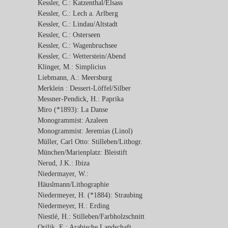
Kessler, C.: Katzenthal/Elsass
Kessler, C.: Lech a. Arlberg
Kessler, C.: Lindau/Altstadt
Kessler, C.: Osterseen
Kessler, C.: Wagenbruchsee
Kessler, C.: Wetterstein/Abend
Klinger, M.: Simplicius
Liebmann, A.: Meersburg
Merklein : Dessert-Löffel/Silber
Messner-Pendick, H.: Paprika
Miro (*1893): La Danse
Monogrammist: Azaleen
Monogrammist: Jeremias (Linol)
Müller, Carl Otto: Stilleben/Lithogr.
München/Marienplatz: Bleistift
Nerud, J.K.: Ibiza
Niedermayer, W.:
Häuslmann/Lithographie
Niedermeyer, H. (*1884): Straubing
Niedermeyer, H.: Erding
Niestlé, H.: Stilleben/Farbholzschnitt
Orilik, E.: Arabische Landschaft