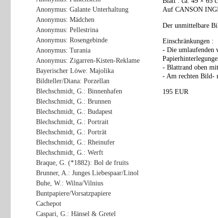
Blatt : ca. 49 × 65 
Anonymus: Galante Unterhaltung
Auf
CANSON
ING
Anonymus: Mädchen
Der unmittelbare Bil
Anonymus: Pellestrina
Anonymus: Rosengebinde
Einschränkungen :
- Die umlaufenden w
Anonymus: Turania
Papierhinterlegunge
Anonymus: Zigarren-Kisten-Reklame
- Blattrand oben mi
Bayerischer Löwe: Majolika
- Am rechten Bild- 
Bildteller/Diana: Porzellan
Blechschmidt, G.: Binnenhafen
195 EUR
Blechschmidt, G.: Brunnen
Blechschmidt, G.: Budapest
Blechschmidt, G.: Portrait
Blechschmidt, G.: Porträt
Blechschmidt, G.: Rheinufer
Blechschmidt, G.: Werft
Braque, G. (*1882): Bol de fruits
Brunner, A.: Junges Liebespaar/Linol
Buhe, W.: Wilna/Vilnius
Buntpapiere/Vorsatzpapiere
Cachepot
Caspari, G.: Hänsel & Gretel